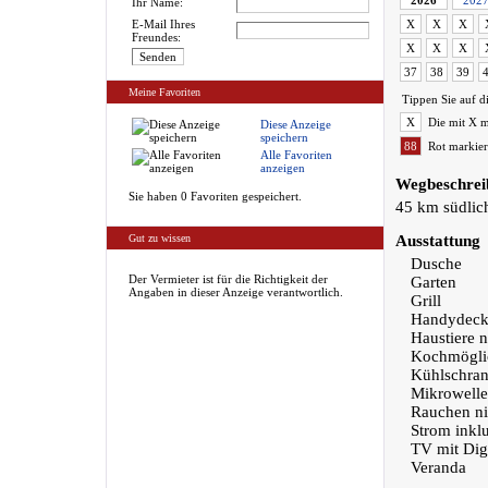
2026
202
Ihr Name:
E-Mail Ihres
X
X
X
Freundes:
X
X
X
37
38
39
Meine Favoriten
Tippen Sie auf d
X
Die mit X m
Diese Anzeige
speichern
88
Rot markier
Alle Favoriten
anzeigen
Wegbeschrei
Sie haben 0 Favoriten gespeichert.
45 km südlich
Gut zu wissen
Ausstattung
Dusche
Der Vermieter ist für die Richtigkeit der
Garten
Angaben in dieser Anzeige verantwortlich.
Grill
Handydeck
Haustiere n
Kochmöglic
Kühlschra
Mikrowelle
Rauchen nic
Strom inklu
TV mit Dig
Veranda