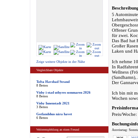
Beschreibun
5 Autominute
Lehmbauweise
Obergeschoss
Offener Grund
für zwei. Ko
Das Bad hat 
Großer Rasen 
Laken und Han
Ich nehme 10 
Zeige weitere Objekte in der Nähe
In Radfahrent
Vergleichbare Objekte
Wellness (Frö
(Sandhamn), 
Tofta Havsbad Strand
Der Gannarve 
8 Betten
Visby i-stad uthyres sommaren 2026
Ich bin mit m
8 Betten
Wochen sowoh
Visby Innenstadt 2021
3 Betten
Preisinforma
Preis/Woche:
Gotlandshus nära havet
6 Betten
Buchungsinf
Weiterempfehlung an einen Freund
Anreisetag: Sonnt