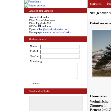
Startseite
Übe
Angaben zum Vermieter
Neu gebaute 
Árran Krukmakeri
Ellen Marie Martinsen
Ferienhaus zu v
Eksta Uggårds 710
62354 Klintehamn
Epost:
ellen@arrankrukmakeri.se
Homepage:
www.arrankrukmakeri.s...
Buchungsanfrage
Name:
E-Mail:
Telefon:
Mitteilung:
Standort des Objekts
Hausdaten
Wohnfläche: 
Zimmer: 1
Betten: 2+2 Z