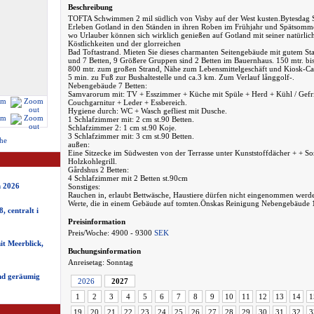
Beschreibung
TOFTA Schwimmen 2 mil südlich von Visby auf der West kusten.Bytesdag 
Erleben Gotland in den Ständen in ihren Roben im Frühjahr und Spätsommer-
wo Urlauber können sich wirklich genießen auf Gotland mit seiner natürlic
Köstlichkeiten und der glorreichen
Bad Toftastrand. Mieten Sie dieses charmanten Seitengebäude mit gutem St
und 7 Betten, 9 Größere Gruppen sind 2 Betten im Bauernhaus. 150 mtr. bi
800 mtr. zum großen Strand, Nähe zum Lebensmittelgeschäft und Kiosk-Caf
5 min. zu Fuß zur Bushaltestelle und ca.3 km. Zum Verlauf långgolf-.
Nebengebäude 7 Betten:
Samvarorum mit: TV + Esszimmer + Küche mit Spüle + Herd + Kühl / Gefr
Couchgarnitur + Leder + Essbereich.
Hygiene durch: WC + Wasch gefliest mit Dusche.
1 Schlafzimmer mit: 2 cm st.90 Betten.
Schlafzimmer 2: 1 cm st.90 Koje.
3 Schlafzimmer mit: 3 cm st.90 Betten.
he
außen:
Eine Sitzecke im Südwesten von der Terrasse unter Kunststoffdächer + + S
Holzkohlegrill.
Gårdshus 2 Betten:
4 Schlafzimmer mit 2 Betten st.90cm
n 2026
Sonstiges:
Rauchen in, erlaubt Bettwäsche, Haustiere dürfen nicht eingenommen werd
Werte, die in einem Gebäude auf tomten.Önskas Reinigung Nebengebäude
 centralt i
Preisinformation
Preis/Woche: 4900 - 9300
SEK
it Meerblick,
Buchungsinformation
Anreisetag: Sonntag
und geräumig
2026
2027
1
2
3
4
5
6
7
8
9
10
11
12
13
14
1
19
20
21
22
23
24
25
26
27
28
29
30
31
32
3