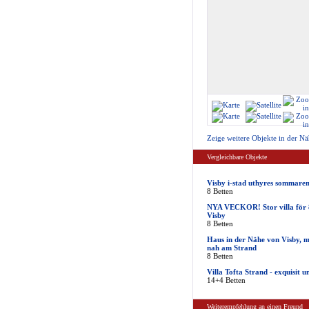
Zeige weitere Objekte in der Nä
Vergleichbare Objekte
Visby i-stad uthyres sommare
8 Betten
NYA VECKOR! Stor villa för 8,
Visby
8 Betten
Haus in der Nähe von Visby, m
nah am Strand
8 Betten
Villa Tofta Strand - exquisit 
14+4 Betten
Weiterempfehlung an einen Freund