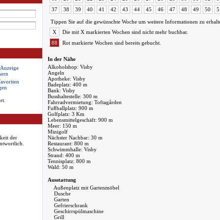
37
38
39
40
41
42
43
44
45
46
47
48
49
50
5
Tippen Sie auf die gewünschte Woche um weitere Informationen zu erhalt
X
Die mit X markierten Wochen sind nicht mehr buchbar.
88
Rot markierte Wochen sind bereits gebucht.
In der Nähe
Alkoholshop: Visby
 Anzeige
Angeln
hern
Apotheke: Visby
Favoriten
Badeplatz: 400 m
gen
Bank: Visby
Busshaltestelle: 300 m
rt.
Fahrradvermietung: Toftagården
Fußballplatz: 900 m
Golfplatz: 3 Km
Lebensmittelgeschäft: 900 m
Meer: 150 m
Minigolf
keit der
Nächster Nachbar: 30 m
ntwortlich.
Restaurant: 800 m
Schwimmhalle: Visby
Strand: 400 m
Tennisplatz: 800 m
Wald: 50 m
Ausstattung
Außenplatz mit Gartenmöbel
Dusche
Garten
Gefrierschrank
Geschirrspülmaschine
Grill