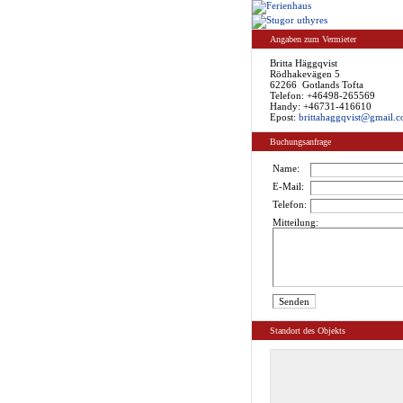
Angaben zum Vermieter
Britta Häggqvist
Rödhakevägen 5
62266 Gotlands Tofta
Telefon: +46498-265569
Handy: +46731-416610
Epost:
brittahaggqvist@gmail.
Buchungsanfrage
Name:
E-Mail:
Telefon:
Mitteilung:
Standort des Objekts