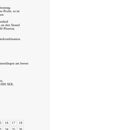
Sonntag.
Profis. es ist
hen
andard
s an den Strand
é-Pizzeria.
ierkombination
onnenliegen am leeren
en,
 1000 SEK.
5
16
17
18
3
34
35
36