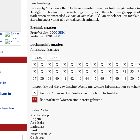
Beschreibung
En rymlig 1,5-plansvilla, fräscht och modern, med ett badrum på nedre våni
Trädgård och altan i söder/västerläge, stor gräsmatta och lummiga äppleträ
trädgården är omgärdad av häckar och plank. Villan är beläget i ett mycket 
återvändsgata vilket gör att trafiken är minimal.
Preisinformation
Preis/Woche: 6000
SEK
Preis/Tag: 1200
SEK
Buchungsinformation
Anreisetag: Samstag
he
2026
2027
X
X
X
X
X
X
X
X
X
X
X
X
X
X
n
X
X
X
X
X
X
X
X
X
X
X
X
31
32
3
37
38
39
40
41
42
43
44
45
46
47
48
49
50
5
sjön
Tippen Sie auf die gewünschte Woche um weitere Informationen zu erhalt
X
Die mit X markierten Wochen sind nicht mehr buchbar.
haus in
88
Rot markierte Wochen sind bereits gebucht.
chwedens
In der Nähe
Alkoholshop
Angeln
Apotheke
Badeplatz
Bank
Busshaltestelle
Golfplatz