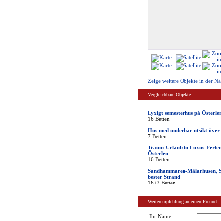
Zeige weitere Objekte in der Nä
Vergleichbare Objekte
Lyxigt semesterhus på Österle
16 Betten
Hus med underbar utsikt över 
7 Betten
Traum-Urlaub in Luxus-Ferien
Österlen
16 Betten
Sandhammaren-Mälarhusen, S
bester Strand
16+2 Betten
Weiterempfehlung an einen Freund
Ihr Name: