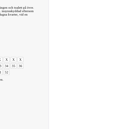
ngen och toalett på övre.
d. insynsskyddad eftersom
lugna kvarter, vid en
X
X
X
X
3
34
35
36
1
52
en.