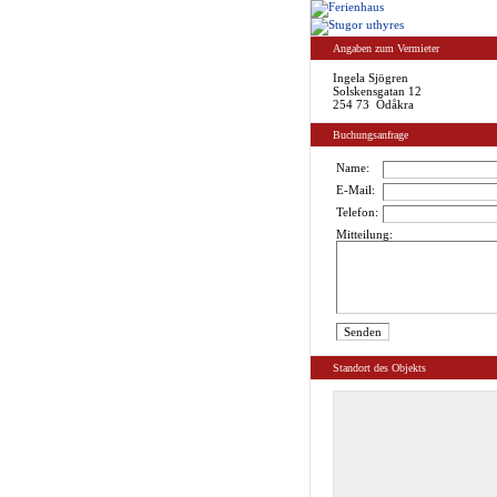
Angaben zum Vermieter
Ingela Sjögren
Solskensgatan 12
254 73 Ödåkra
Buchungsanfrage
Name:
E-Mail:
Telefon:
Mitteilung:
Standort des Objekts