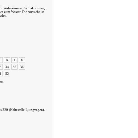
. Mit Wohnzimmer, Schlafzimmer,
 zum Wasser. Die Aussicht ist
weden.
X
X
X
X
3
34
35
36
1
52
en.
 220 (Haltestelle Ljungvägen).