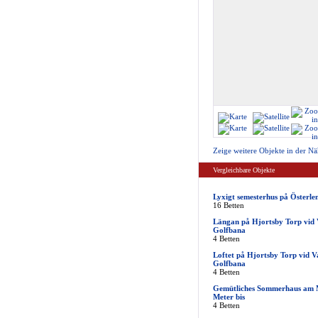
Zeige weitere Objekte in der Nä
Vergleichbare Objekte
Lyxigt semesterhus på Österle
16 Betten
Längan på Hjortsby Torp vid 
Golfbana
4 Betten
Loftet på Hjortsby Torp vid V
Golfbana
4 Betten
Gemütliches Sommerhaus am M
Meter bis
4 Betten