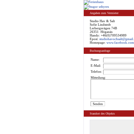
Angaben zum Vermieter
Studio Hav & Salt
Sofie Lindstedt
Lerbergsvägen 74B
26351 Höganäs
Handy: +46(0)709534989
Epost:
studiohavochsalt@gmail.
Homepage:
www.facebook.com/
Buchungsanfrage
Name:
E-Mail:
Telefon:
Mitteilung:
Standort des Objekts