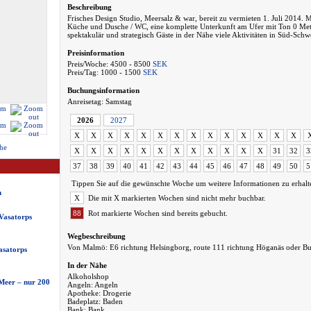
Beschreibung
Frisches Design Studio, Meersalz & war, bereit zu vermieten 1. Juli 2014
Küche und Dusche / WC, eine komplette Unterkunft am Ufer mit Ton 0 Meter
spektakulär und strategisch Gäste in der Nähe viele Aktivitäten in Süd-Sch
Preisinformation
Preis/Woche: 4500 - 8500
SEK
Preis/Tag: 1000 - 1500
SEK
Buchungsinformation
Anreisetag: Samstag
2026
2027
X
X
X
X
X
X
X
X
X
X
X
X
X
X
he
X
X
X
X
X
X
X
X
X
X
X
X
31
32
3
37
38
39
40
41
42
43
44
45
46
47
48
49
50
5
Tippen Sie auf die gewünschte Woche um weitere Informationen zu erhalt
n
X
Die mit X markierten Wochen sind nicht mehr buchbar.
88
Rot markierte Wochen sind bereits gebucht.
Vasatorps
Wegbeschreibung
Von Malmö: E6 richtung Helsingborg, route 111 richtung Höganäs oder Bus
asatorps
In der Nähe
Alkoholshop
eer – nur 200
Angeln: Angeln
Apotheke: Drogerie
Badeplatz: Baden
Bank: Bank