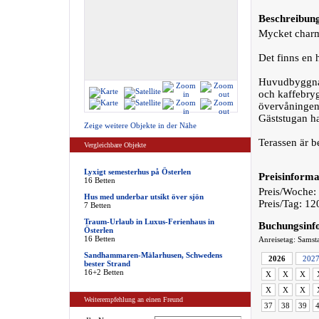
Beschreibun
Mycket charmi
Det finns en
Huvudbyggnade
och kaffebry
övervåningen,
Gäststugan ha
Zeige weitere Objekte in der Nähe
Terassen är b
Vergleichbare Objekte
Lyxigt semesterhus på Österlen
Preisinforma
16 Betten
Preis/Woche:
Hus med underbar utsikt över sjön
Preis/Tag: 1
7 Betten
Traum-Urlaub in Luxus-Ferienhaus in
Buchungsinf
Österlen
16 Betten
Anreisetag: Samst
Sandhammaren-Mälarhusen, Schwedens
2026
202
bester Strand
16+2 Betten
X
X
X
X
X
X
Weiterempfehlung an einen Freund
37
38
39