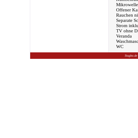
Mikrowelle
Offener Ka
Rauchen nic
Separate S
Strom inklu
TV ohne Di
Veranda
Waschmasc
WC
Stugbo.de