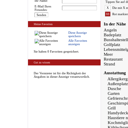
Ihr Name:
Tippen Sie auf d
E-Mail Ihres
X
Die mit X m
Freundes:
88
Rot markier
In der Nähe
Meine Favoriten
Angeln
Diese Anzeige
Badeplatz
speichern
Busshaltestel
Alle Favoriten
anzeigen
Golfplatz
Lebensmittel
Sie haben 0 Favoriten gespeichert.
Meer
Restaurant
Gut zu wissen
Strand
Ausstattung
Der Vermieter ist für die Richtigkeit der
Angaben in dieser Anzeige verantwortlich.
Allergikerg
Außenplatz
Dusche
Garten
Gefriersch
Geschirrsp
Grill
Handydeck
Haustiere n
Kochmöglic
Kühlschra