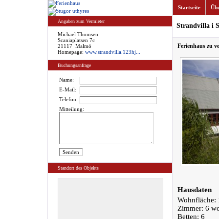
Startseite
Übe
Angaben zum Vermieter
Strandvilla 
Michael Thomsen
Scaniaplatsen 7c
Ferienhaus zu v
21117 Malmö
Homepage:
www.strandvilla.123hj...
Buchungsanfrage
Name:
E-Mail:
Telefon:
Mitteilung:
Standort des Objekts
Hausdaten
Wohnfläche: 
Zimmer: 6 w
Betten: 6