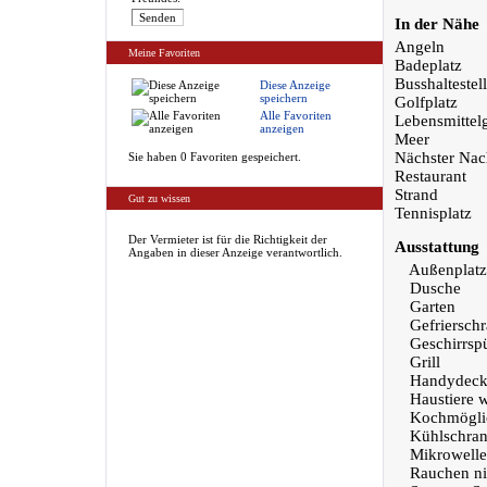
In der Nähe
Angeln
Meine Favoriten
Badeplatz
Busshaltestel
Diese Anzeige
speichern
Golfplatz
Alle Favoriten
Lebensmittel
anzeigen
Meer
Nächster Nac
Sie haben 0 Favoriten gespeichert.
Restaurant
Strand
Gut zu wissen
Tennisplatz
Der Vermieter ist für die Richtigkeit der
Ausstattung
Angaben in dieser Anzeige verantwortlich.
Außenplatz
Dusche
Garten
Gefriersch
Geschirrsp
Grill
Handydeck
Haustiere 
Kochmöglic
Kühlschra
Mikrowelle
Rauchen nic