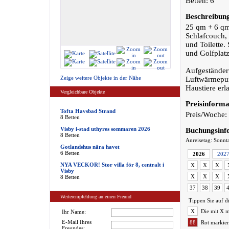
Betten: 6
Beschreibun
25 qm + 6 qm
Schlafcouch, 
und Toilette.
und Golfplatz
Aufgeständer
Zeige weitere Objekte in der Nähe
Luftwärmepu
Haustiere erl
Vergleichbare Objekte
Preisinforma
Tofta Havsbad Strand
Preis/Woche:
8 Betten
Visby i-stad uthyres sommaren 2026
Buchungsinf
8 Betten
Anreisetag: Sonnt
Gotlandshus nära havet
6 Betten
2026
202
NYA VECKOR! Stor villa för 8, centralt i
X
X
X
Visby
X
X
X
8 Betten
37
38
39
Weiterempfehlung an einen Freund
Tippen Sie auf d
X
Die mit X m
Ihr Name:
E-Mail Ihres
88
Rot markier
Freundes: