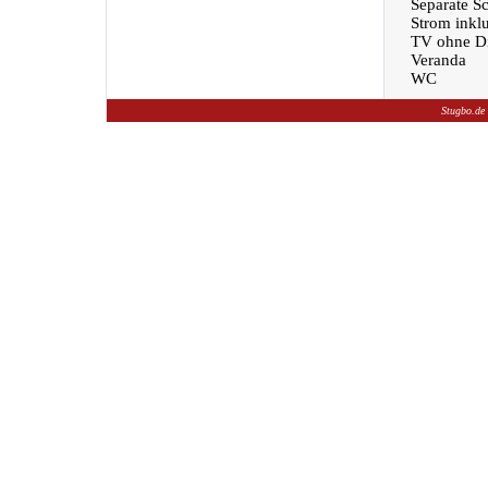
Separate S
Strom inklu
TV ohne Di
Veranda
WC
Stugbo.de