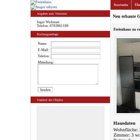
Startseite
Übe
Angaben zum Vermieter
Neu erbaute G
Inger Wickman
Telefon: 0703861189
Ferienhaus zu v
Buchungsanfrage
Name:
E-Mail:
Telefon:
Mitteilung:
Standort des Objekts
Hausdaten
Wohnfläche: 
Zimmer: 3 w