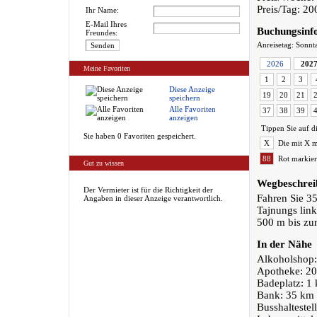
Preis/Tag: 2
Ihr Name:
E-Mail Ihres
Buchungsinf
Freundes:
Anreisetag: Sonnt
2026
202
Meine Favoriten
1
2
3
Diese Anzeige
19
20
21
speichern
Alle Favoriten
37
38
39
anzeigen
Tippen Sie auf d
Sie haben 0 Favoriten gespeichert.
X
Die mit X m
88
Rot markier
Gut zu wissen
Wegbeschrei
Der Vermieter ist für die Richtigkeit der
Fahren Sie 3
Angaben in dieser Anzeige verantwortlich.
Tajnungs link
500 m bis zu
In der Nähe
Alkoholshop
Apotheke: 2
Badeplatz: 1
Bank: 35 km
Busshaltestel