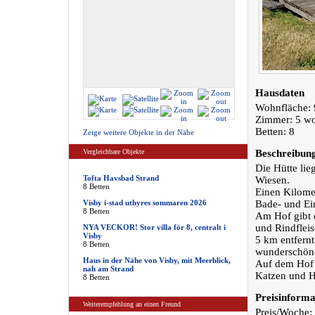
Hausdaten
Wohnfläche: 
Zimmer: 5 w
Betten: 8
Zeige weitere Objekte in der Nähe
Vergleichbare Objekte
Beschreibun
Die Hütte li
Tofta Havsbad Strand
Wiesen.
8 Betten
Einen Kilomet
Visby i-stad uthyres sommaren 2026
Bade- und Ei
8 Betten
Am Hof gibt 
und Rindflei
NYA VECKOR! Stor villa för 8, centralt i
Visby
5 km entfernt
8 Betten
wunderschöne
Haus in der Nähe von Visby, mit Meerblick,
Auf dem Hof 
nah am Strand
Katzen und 
8 Betten
Preisinforma
Weiterempfehlung an einen Freund
Preis/Woche