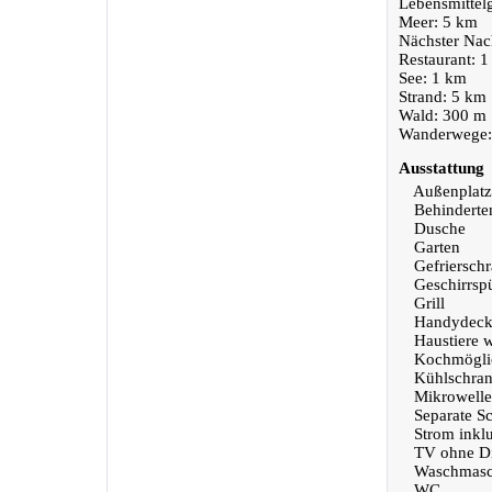
Lebensmittel
Meer: 5 km
Nächster Nac
Restaurant: 
See: 1 km
Strand: 5 km
Wald: 300 m
Wanderwege:
Ausstattung
Außenplatz
Behinderte
Dusche
Garten
Gefriersch
Geschirrsp
Grill
Handydeck
Haustiere 
Kochmöglic
Kühlschra
Mikrowelle
Separate S
Strom inklu
TV ohne Di
Waschmasc
WC