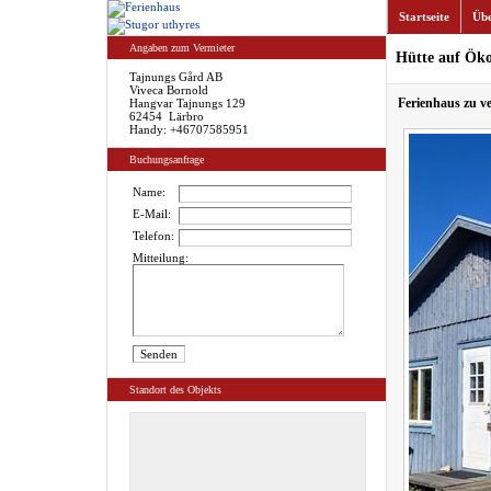
Startseite
Übe
Angaben zum Vermieter
Hütte auf Öko
Tajnungs Gård AB
Viveca Bornold
Ferienhaus zu v
Hangvar Tajnungs 129
62454 Lärbro
Handy: +46707585951
Buchungsanfrage
Name:
E-Mail:
Telefon:
Mitteilung:
Standort des Objekts