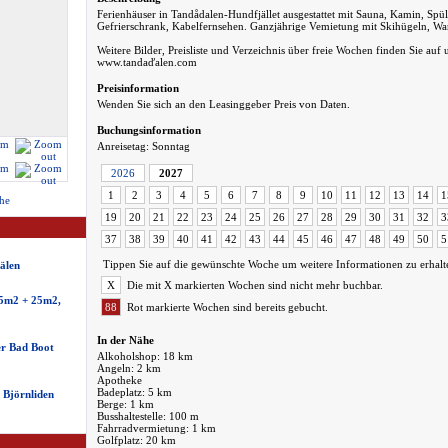
Ferienhäuser in Tandådalen-Hundfjället ausgestattet mit Sauna, Kamin, Sp
Gefrierschrank, Kabelfernsehen. Ganzjährige Vemietung mit Skihügeln, W
Weitere Bilder, Preisliste und Verzeichnis über freie Wochen finden Sie 
www.tandaďalen.com
Preisinformation
Wenden Sie sich an den Leasinggeber Preis von Daten.
Buchungsinformation
Anreisetag: Sonntag
2026
2027
1
2
3
4
5
6
7
8
9
10
11
12
13
14
1
he
19
20
21
22
23
24
25
26
27
28
29
30
31
32
3
37
38
39
40
41
42
43
44
45
46
47
48
49
50
5
Tippen Sie auf die gewünschte Woche um weitere Informationen zu erhalt
älen
X
Die mit X markierten Wochen sind nicht mehr buchbar.
35m2 + 25m2,
88
Rot markierte Wochen sind bereits gebucht.
In der Nähe
r Bad Boot
Alkoholshop: 18 km
Angeln: 2 km
Apotheke
Badeplatz: 5 km
 Björnliden
Berge: 1 km
Busshaltestelle: 100 m
Fahrradvermietung: 1 km
Golfplatz: 20 km