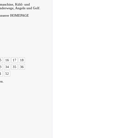
ülmaschine, Kühl- und
anderwege, Angeln und Golf.
auf unserer HOMEPAGE
5
16
17
18
3
34
35
36
1
52
en.