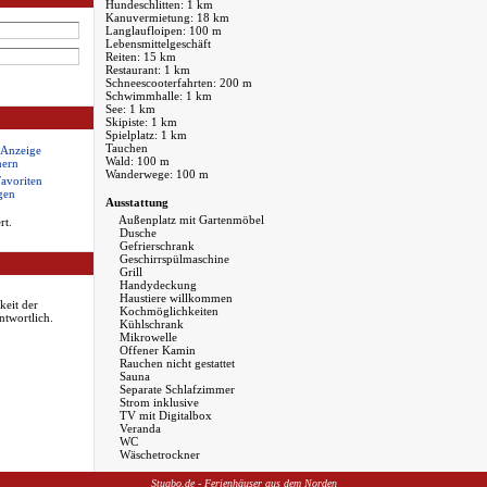
Hundeschlitten: 1 km
Kanuvermietung: 18 km
Langlaufloipen: 100 m
Lebensmittelgeschäft
Reiten: 15 km
Restaurant: 1 km
Schneescooterfahrten: 200 m
Schwimmhalle: 1 km
See: 1 km
Skipiste: 1 km
Spielplatz: 1 km
Tauchen
 Anzeige
Wald: 100 m
hern
Wanderwege: 100 m
Favoriten
gen
Ausstattung
Außenplatz mit Gartenmöbel
rt.
Dusche
Gefrierschrank
Geschirrspülmaschine
Grill
Handydeckung
Haustiere willkommen
keit der
Kochmöglichkeiten
ntwortlich.
Kühlschrank
Mikrowelle
Offener Kamin
Rauchen nicht gestattet
Sauna
Separate Schlafzimmer
Strom inklusive
TV mit Digitalbox
Veranda
WC
Wäschetrockner
Stugbo.de - Ferienhäuser aus dem Norden