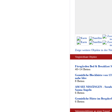
Zeige weitere Objekte in der Nä
Vergleichbare Objekte
Försgården Bed & Breakfast S
40+14 Betten
Gemütliche Blockhütte von 1
nahe Idre
8 Betten
AM SEE NISSÅNGEN - Seeufe
Sauna Angeln
6 Betten
Gemütliche Hütte im Bergdorf
6 Betten
Weiterempfehlung an einen Freund