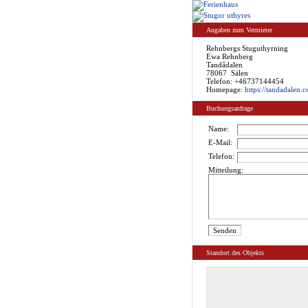
Angaben zum Vermieter
Rehnbergs Stuguthyrning
Ewa Rehnberg
Tandådalen
78067 Sälen
Telefon: +46737144454
Homepage:
https://tandadalen.
Buchungsanfrage
Name:
E-Mail:
Telefon:
Mitteilung:
Standort des Objekts