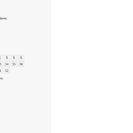
laren.
X
X
X
X
3
34
35
36
1
52
en.