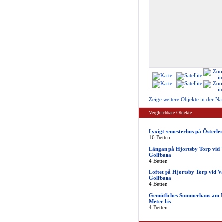
Zeige weitere Objekte in der Nä
Vergleichbare Objekte
Lyxigt semesterhus på Österle
16 Betten
Längan på Hjortsby Torp vid 
Golfbana
4 Betten
Loftet på Hjortsby Torp vid V
Golfbana
4 Betten
Gemütliches Sommerhaus am M
Meter bis
4 Betten