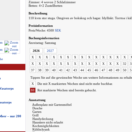
Zimmer: 4 wovon 2 Schlafzimmer
Betten: 4+2 Zustellbetten
Beschreibung
110 kvm stor stuga. Omgiven av bokskog och hagar. Idylliskt. Torrtoa i käl
Preisinformation
Preis/Woche: 4500
SEK
Buchungsinformation
Anreisetag: Samstag
2026
2027
X
X
X
X
X
X
X
X
X
X
X
X
X
X
he
X
X
X
X
X
X
X
X
X
X
X
X
X
32
3
37
38
39
40
41
42
43
44
45
46
47
48
49
50
5
Tippen Sie auf die gewünschte Woche um weitere Informationen zu erhalt
n
X
Die mit X markierten Wochen sind nicht mehr buchbar.
Vasatorps
88
Rot markierte Wochen sind bereits gebucht.
Ausstattung
asatorps
Außenplatz mit Gartenmöbel
Dusche
Garten
Grill
eer – nur 200
Handydeckung
Haustiere nicht erlaubt
Kochmöglichkeiten
Kühlschrank