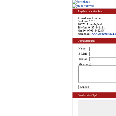
Angaben zum Vermieter
Anna-Lena Lundin
Brohuset 1016
26070 Ljungbyhed
Telefon: 0435-441111
Handy: 0705-543245
Homepage:
www.sommaridyll.se/
Buchungsanfrage
Name:
E-Mail:
Telefon:
Mitteilung:
Standort des Objekts