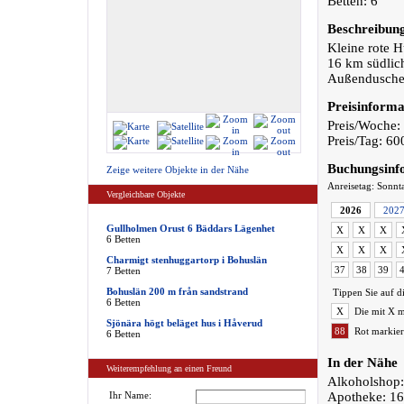
Betten: 6
Beschreibun
Kleine rote H
16 km südlic
Außendusche
Preisinforma
Preis/Woche:
Preis/Tag: 6
Buchungsinf
Zeige weitere Objekte in der Nähe
Anreisetag: Sonnt
Vergleichbare Objekte
2026
202
Gullholmen Orust 6 Bäddars Lägenhet
X
X
X
6 Betten
X
X
X
Charmigt stenhuggartorp i Bohuslän
37
38
39
7 Betten
Bohuslän 200 m från sandstrand
Tippen Sie auf d
6 Betten
X
Die mit X m
Sjönära högt beläget hus i Håverud
88
Rot markier
6 Betten
In der Nähe
Weiterempfehlung an einen Freund
Alkoholshop
Ihr Name:
Apotheke: 1