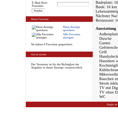
Badeplatz: 1
E-Mail Ihres
Freundes:
Bank: 16 km
Lebensmittel
Nächster Nac
Meine Favoriten
Restaurant: 
Diese Anzeige
Ausstattung
speichern
Außenplatz
Alle Favoriten
anzeigen
Dusche
Garten
Sie haben 0 Favoriten gespeichert.
Gefriersch
Grill
Gut zu wissen
Handydeck
Haustiere 
Der Vermieter ist für die Richtigkeit der
Kochmöglic
Angaben in dieser Anzeige verantwortlich.
Kühlschra
Mikrowelle
Rauchen nic
Strom inklu
TV mit Dig
TV ohne Di
WC
Stugbo.de