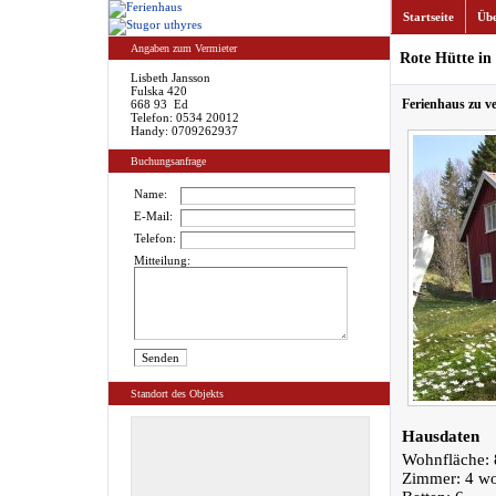
Startseite
Übe
Angaben zum Vermieter
Rote Hütte in
Lisbeth Jansson
Fulska 420
Ferienhaus zu v
668 93 Ed
Telefon: 0534 20012
Handy: 0709262937
Buchungsanfrage
Name:
E-Mail:
Telefon:
Mitteilung:
Standort des Objekts
Hausdaten
Wohnfläche: 
Zimmer: 4 w