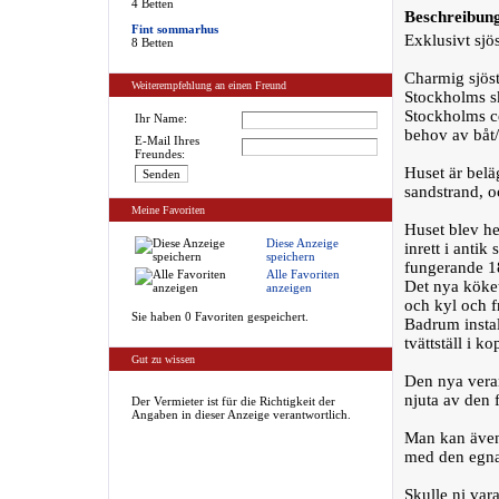
4 Betten
Beschreibun
Fint sommarhus
Exklusivt sjö
8 Betten
Charmig sjöst
Weiterempfehlung an einen Freund
Stockholms sk
Stockholms ce
Ihr Name:
behov av båt/
E-Mail Ihres
Freundes:
Huset är belä
sandstrand, o
Meine Favoriten
Huset blev h
Diese Anzeige
inrett i antik
speichern
fungerande 1
Alle Favoriten
Det nya köket
anzeigen
och kyl och f
Sie haben 0 Favoriten gespeichert.
Badrum instal
tvättställ i ko
Gut zu wissen
Den nya veran
njuta av den f
Der Vermieter ist für die Richtigkeit der
Angaben in dieser Anzeige verantwortlich.
Man kan även 
med den egna
Skulle ni vara