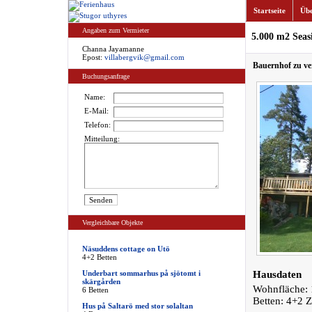
Startseite
Übe
Angaben zum Vermieter
5.000 m2 Seas
Channa Jayamanne
Epost:
villabergvik@gmail.com
Bauernhof zu ve
Buchungsanfrage
Name:
E-Mail:
Telefon:
Mitteilung:
Vergleichbare Objekte
Näsuddens cottage on Utö
4+2 Betten
Underbart sommarhus på sjötomt i
Hausdaten
skärgården
Wohnfläche: 
6 Betten
Betten: 4+2 Z
Hus på Saltarö med stor solaltan