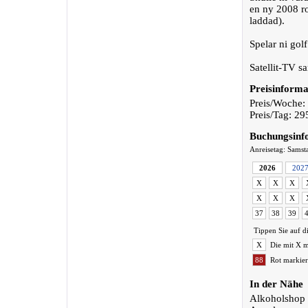
en ny 2008 ro
laddad).
Spelar ni golf
Satellit-TV s
Preisinforma
Preis/Woche:
Preis/Tag: 2
Buchungsinf
Anreisetag: Samst
2026
202
X
X
X
X
X
X
37
38
39
Tippen Sie auf d
X
Die mit X m
88
Rot markier
In der Nähe
Alkoholshop