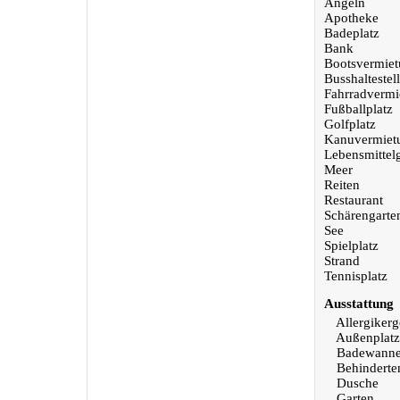
Angeln
Apotheke
Badeplatz
Bank
Bootsvermie
Busshaltestel
Fahrradvermi
Fußballplatz
Golfplatz
Kanuvermiet
Lebensmittel
Meer
Reiten
Restaurant
Schärengarte
See
Spielplatz
Strand
Tennisplatz
Ausstattung
Allergikerg
Außenplatz
Badewann
Behinderte
Dusche
Garten