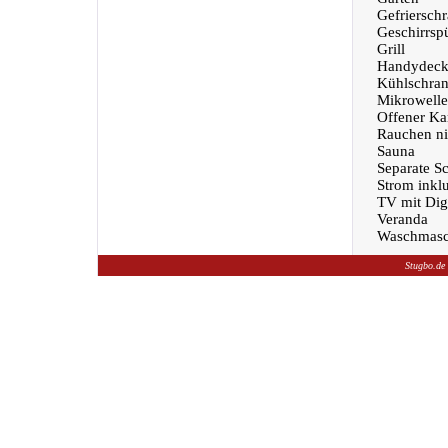
Gefriersch
Geschirrsp
Grill
Handydeck
Kühlschra
Mikrowelle
Offener Ka
Rauchen nic
Sauna
Separate S
Strom inklu
TV mit Dig
Veranda
Waschmasc
Stugbo.de