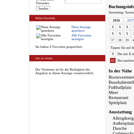
Freundes:
Buchungsinf
Anreisetag: Sonnt
Meine Favoriten
2026
202
Diese Anzeige
X
X
X
speichern
X
X
X
Alle Favoriten
anzeigen
37
38
39
Sie haben 0 Favoriten gespeichert.
Tippen Sie auf d
X
Die mit X m
Gut zu wissen
88
Rot markier
Der Vermieter ist für die Richtigkeit der
In der Nähe
Angaben in dieser Anzeige verantwortlich.
Bootsvermie
Busshaltestel
Fußballplatz
Meer
Restaurant
Spielplatz
Ausstattung
Allergikerg
Außenplatz
Dusche
Gefriersch