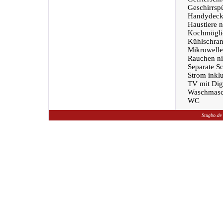
Geschirrsp
Handydeck
Haustiere n
Kochmöglic
Kühlschra
Mikrowelle
Rauchen nic
Separate S
Strom inklu
TV mit Dig
Waschmasc
WC
Stugbo.de