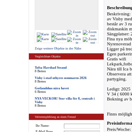
Beschreibun
Beskrivning: 
av Visby med 
består av 3 r
diskmaskin m
Sängplatser: 
Fina nya möbl
Nyrenoverad
Zeige weitere Objekte in der Nähe
Ligger på tre
Egen parkerin
Vergleichbare Objekte
Gratis wifi
Lekpark,fotbo
Tofta Havsbad Strand
Nära till Ica
8 Betten
Observera att 
Visby i-stad uthyres sommaren 2026
partygäng.
8 Betten
Gotlandshus nära havet
Ledigt: 2025
6 Betten
V 34 ( 6000 k
NYA VECKOR! Stor villa för 8, centralt i
Bokning av b
Visby
8 Betten
Finns möjligh
Weiterempfehlung an einen Freund
Preisinforma
Ihr Name:
Preis/Woche:
E-Mail Ihres