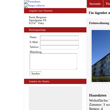
Startseite
Übe
Angaben zum Vermieter
Fin lägenhet 
Karin Bergman
Signalgatan 9A
Ferienwohnung z
62147 Visby
Buchungsanfrage
Name:
E-Mail:
Telefon:
Mitteilung:
Standort des Objekts
Hausdaten
Wohnfläche: 
Zimmer: 3 w
Betten: 4