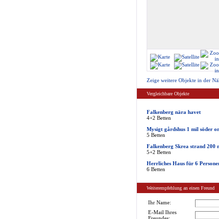
Zeige weitere Objekte in der Nä
Vergleichbare Objekte
Falkenberg nära havet
4+2 Betten
Mysigt gårdshus 1 mil söder 
5 Betten
Falkenberg Skrea strand 200 m
5+2 Betten
Herrliches Haus für 6 Persone
6 Betten
Weiterempfehlung an einen Freund
Ihr Name:
E-Mail Ihres
Freundes: