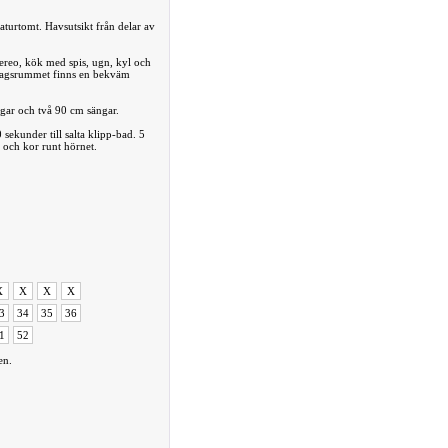
aturtomt. Havsutsikt från delar av
ereo, kök med spis, ugn, kyl och
rdagsrummet finns en bekväm
gar och två 90 cm sängar.
 sekunder till salta klipp-bad. 5
 och kor runt hörnet.
X
X
X
X
3
34
35
36
1
52
en.