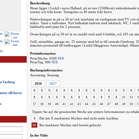
Beschreibung
Huset ligger i Lerkil i norra Halland, på en stor (1500kvm) södersluttande n
tomten och från huset. Tomtgräns ca 40 meter från havet.
Nedervåningen är på ca 50 m² och innefattar ett vardagsrum med TV och st
mikro. Varm o kallvatten. Nytt helkaklat badrum med takdusch. WC. I va
bäddsoffa med plats för 2 personer.
Ovanvåningen på ca 30 m² är en inredd vind med 4 bäddar, två 105 cm sän
Grill, utemöbler, garage etc. 25 minuter med bil in till centrala Göteborg. 30
minuters promenad till badbryggan i Lerkil (långgrunt, barnvänligt). Hästar
he
Preisinformation
Preis/Woche: 6500
SEK
Preis/Tag: 900
SEK
Buchungsinformation
Anreisetag: Sonntag
om Varberg
2026
2027
X
X
X
X
X
X
X
X
X
X
X
X
X
X
eter till havet
X
X
X
X
X
X
X
X
X
X
X
X
31
32
3
n
37
38
39
40
41
42
43
44
45
46
47
48
49
50
5
Tippen Sie auf die gewünschte Woche um weitere Informationen zu erhalt
X
Die mit X markierten Wochen sind nicht mehr buchbar.
88
Rot markierte Wochen sind bereits gebucht.
In der Nähe