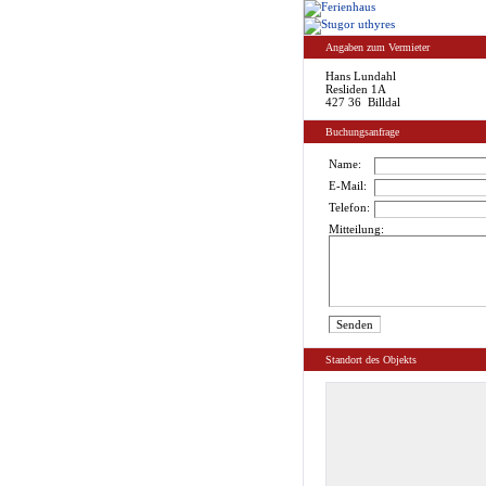
Angaben zum Vermieter
Hans Lundahl
Resliden 1A
427 36 Billdal
Buchungsanfrage
Name:
E-Mail:
Telefon:
Mitteilung:
Standort des Objekts