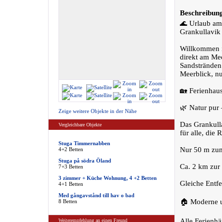
Beschreibun
🌊 Urlaub am
Grankullavik
Willkommen i
direkt am Me
Sandstränden.
Meerblick, nu
🏡 Ferienhau
🌿 Natur pur 
Zeige weitere Objekte in der Nähe
Das Grankulla
Vergleichbare Objekte
für alle, die
Stuga Timmernabben
Nur 50 m zum
4+2 Betten
Stuga på södra Öland
Ca. 2 km zur
7+3 Betten
3 zimmer + Küche Wohnung, 4 +2 Betten
Gleiche Entfe
4+1 Betten
Med gångavstånd till hav o bad
🏠 Moderne u
8 Betten
Alle Ferienhä
Weiterempfehlung an einen Freund