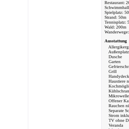
Restaurant: 
Schwimmhall
Spielplatz: 5
Strand: 50m
Tennisplatz:
Wald: 200m
Wanderwege
Ausstattung
Allergikerg
Außenplatz
Dusche
Garten
Gefriersch
Grill
Handydeck
Haustiere n
Kochmöglic
Kühlschra
Mikrowelle
Offener Ka
Rauchen nic
Separate S
Strom inklu
TV ohne Di
Veranda