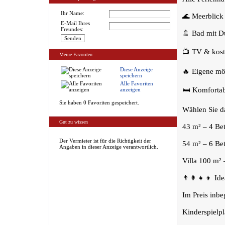
Ihr Name:
🌊 Meerblick
E-Mail Ihres
Freundes:
🚿 Bad mit 
📺 TV & kos
Meine Favoriten
Diese Anzeige
🔥 Eigene möb
speichern
Alle Favoriten
🛏️ Komforta
anzeigen
Sie haben 0 Favoriten gespeichert.
Wählen Sie d
Gut zu wissen
43 m² – 4 Bet
Der Vermieter ist für die Richtigkeit der
54 m² – 6 Bet
Angaben in dieser Anzeige verantwortlich.
Villa 100 m² 
👨‍👩‍👧‍👦 Id
Im Preis inbeg
Kinderspielpl