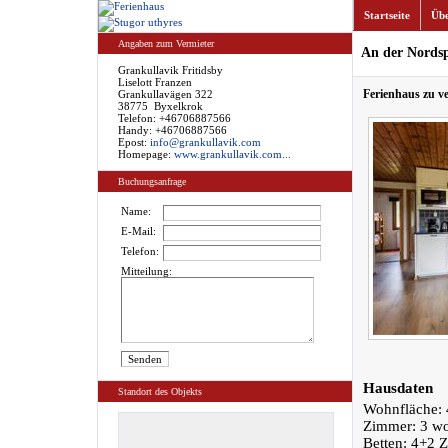
Startseite
Übe
Angaben zum Vermieter
An der Nordsp
Grankullavik Fritidsby
Liselott Franzen
Ferienhaus zu v
Grankullavägen 322
38775 Byxelkrok
Telefon: +46706887566
Handy: +46706887566
Epost:
info@grankullavik.com
Homepage:
www.grankullavik.com...
Buchungsanfrage
Name:
E-Mail:
Telefon:
Mitteilung:
Hausdaten
Standort des Objekts
Wohnfläche: 
Zimmer: 3 w
Betten: 4+2 Z