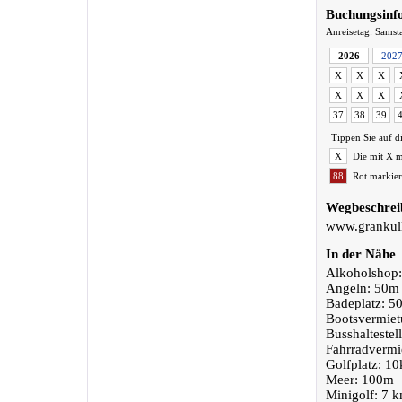
Buchungsinf
Anreisetag: Samst
2026
202
X
X
X
X
X
X
37
38
39
Tippen Sie auf d
X
Die mit X m
88
Rot markier
Wegbeschrei
www.grankul
In der Nähe
Alkoholshop
Angeln: 50m
Badeplatz: 5
Bootsvermie
Busshaltestel
Fahrradvermi
Golfplatz: 1
Meer: 100m
Minigolf: 7 