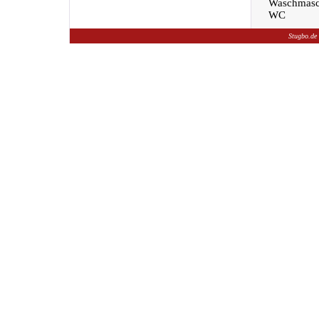
Waschmasc
WC
Stugbo.de