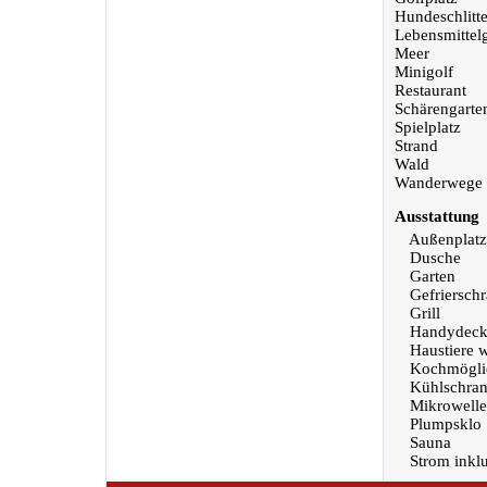
Hundeschlitt
Lebensmittel
Meer
Minigolf
Restaurant
Schärengarte
Spielplatz
Strand
Wald
Wanderwege
Ausstattung
Außenplatz
Dusche
Garten
Gefriersch
Grill
Handydeck
Haustiere 
Kochmöglic
Kühlschra
Mikrowelle
Plumpsklo
Sauna
Strom inklu