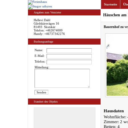
Startseite
Übe
Angaben zum Vermieter
Häuschen am 
Hellevi Dahl
Gårdskärsvägen 16
Bauernhof zu ve
81493 Skutskär
Telefon: +462674009
Handy: +46737342276
Buchungsanfrage
Name:
E-Mail:
Telefon:
Mitteilung:
Standort des Objekts
Hausdaten
Wohnfläche: 
Zimmer: 2 w
Betten: 4