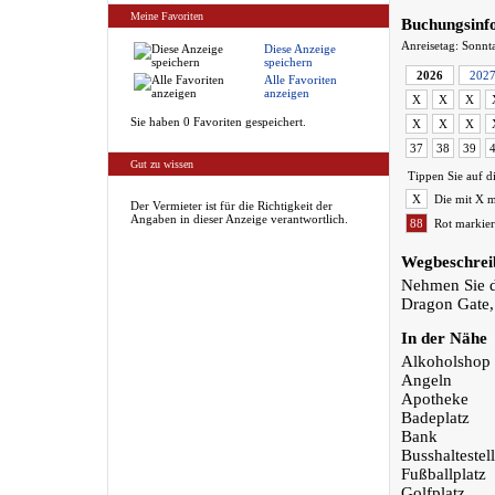
Meine Favoriten
Buchungsinf
Anreisetag: Sonnt
Diese Anzeige
speichern
2026
202
Alle Favoriten
anzeigen
X
X
X
Sie haben 0 Favoriten gespeichert.
X
X
X
37
38
39
Gut zu wissen
Tippen Sie auf d
X
Die mit X m
Der Vermieter ist für die Richtigkeit der
Angaben in dieser Anzeige verantwortlich.
88
Rot markier
Wegbeschrei
Nehmen Sie d
Dragon Gate, 
In der Nähe
Alkoholshop
Angeln
Apotheke
Badeplatz
Bank
Busshaltestel
Fußballplatz
Golfplatz