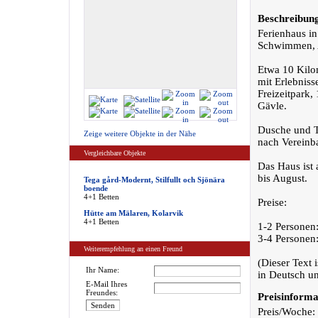
Beschreibun
Ferienhaus in
Schwimmen, 
Etwa 10 Kilo
mit Erlebniss
Freizeitpark,
Gävle.
Dusche und T
Zeige weitere Objekte in der Nähe
nach Vereinb
Vergleichbare Objekte
Das Haus ist 
bis August.
Tega gård-Modernt, Stilfullt och Sjönära
boende
4+1 Betten
Preise:
Hütte am Mälaren, Kolarvik
4+1 Betten
1-2 Personen
3-4 Personen
Weiterempfehlung an einen Freund
(Dieser Text 
Ihr Name:
in Deutsch un
E-Mail Ihres
Freundes:
Preisinforma
Preis/Woche: