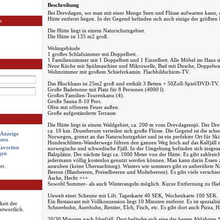
Beschreibung
Bei Drevdagen, wo man mit einer Menge Seen und Flüsse aufwarten kann, d
Hütte entfernt liegen. In der Gegend befinden sich auch einige der größten 
s
Die Hütte liegt in einem Naturschutzgebiet.
Die Hütte ist 135 m2 groß.
Wohngebäude
1 großes Schlafzimmer mit Doppelbett.
1 Familienzimmer mit 1 Doppelbett und 1 Einzelbett. Alle Möbel im Haus 
Neue Küche mit Spülmaschine und Mikrowelle, Bad mit Dusche, Doppelw
Wohnzimmer mit großem Schieferkamin. Flachbildschirm-TV.
Das Blockhaus ist 25m2 groß und enthält 3 Betten + 50Zoll-Spiel/DVD-TV.
Große Badetonne mit Platz für 8 Personen (4000 l).
Großes Familien-Tourenkanu (4).
Große Sauna 8-10 Pers.
Ofen mit offenem Feuer außen.
Große aufgeständerte Terrasse
Die Hütte liegt in einem Waldgebiet, ca. 200 m vom Drevdagensjö. Der Drev
ca. 10 km. Drumherum verteilen sich große Flüsse. Die Gegend ist die schn
 Anzeige
Norwegen, grenzt an das Naturschutzgebiet und ist ein perfekter Ort für S
hern
Hundeschlitten-Wanderwege führen den ganzen Weg hoch auf das Kalfjäll m
Favoriten
norwegische und schwedische Fjäll. In der Umgebung befinden sich insges
gen
Balzplätze. Der nächste liegt ca. 1000 Meter von der Hütte. Es gibt zahlreic
jedermann völlig kostenlos genutzt werden können. Man kann darin Essen z
rt.
ausruhen (keine Übernachtung). Winters wie sommers gibt es unberührte Nat
Beeren (Blaubeeren, Preiselbeeren und Moltebeeren). Es gibt viele verschied
Äsche, Hecht +++
Sowohl Sommer- als auch Winterangeln möglich. Kurze Entfernung zu fli
Unweit einer Scheune mit Lift. Tageskarte 40 SEK, Wochenkarte 100 SEK.
Ein Restaurant mit Vollkonzession liegt 10 Minuten entfernt. Es ist spezialisi
keit der
Schneehuhn, Auerhuhn, Rentier, Elch, Fisch, etc. Es gibt dort auch Pizza, 
ntwortlich.
20/30 Minuten nach Idrefjäll. Dort befindet sich eine der besten Abfahrte