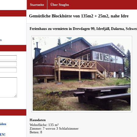
Startseite
Über Stugbo
Gemütliche Blockhütte von 135m2 + 25m2, nahe Idre
Ferienhaus zu vermieten in Drevdagen 99, Idrefjäll, Dalarna, Schwe
m
Hausdaten
älen
Wohnfläche: 135 m²
Zimmer: 7 wovon 3 Schlafzimmer
Betten: 8
TEN!