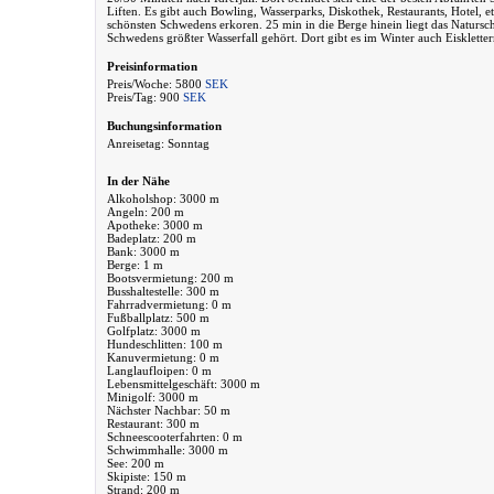
Liften. Es gibt auch Bowling, Wasserparks, Diskothek, Restaurants, Hotel, 
schönsten Schwedens erkoren. 25 min in die Berge hinein liegt das Natursch
Schwedens größter Wasserfall gehört. Dort gibt es im Winter auch Eiskletter
Preisinformation
Preis/Woche: 5800
SEK
Preis/Tag: 900
SEK
Buchungsinformation
Anreisetag: Sonntag
In der Nähe
Alkoholshop: 3000 m
Angeln: 200 m
Apotheke: 3000 m
Badeplatz: 200 m
Bank: 3000 m
Berge: 1 m
Bootsvermietung: 200 m
Busshaltestelle: 300 m
Fahrradvermietung: 0 m
Fußballplatz: 500 m
Golfplatz: 3000 m
Hundeschlitten: 100 m
Kanuvermietung: 0 m
Langlaufloipen: 0 m
Lebensmittelgeschäft: 3000 m
Minigolf: 3000 m
Nächster Nachbar: 50 m
Restaurant: 300 m
Schneescooterfahrten: 0 m
Schwimmhalle: 3000 m
See: 200 m
Skipiste: 150 m
Strand: 200 m