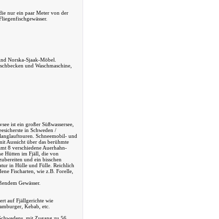
ie nur ein paar Meter von der
Fliegenfischgewässer.
sind Norska-Sjaak-Möbel.
aschbecken und Waschmaschine,
see ist ein großer Süßwassersee,
eesicherste in Schweden /
kilanglauftouren. Schneemobil- und
it Aussicht über das berühmte
amt 8 verschiedene Auerhahn-
he Hütten im Fjäll, die von
ubereiten und ein bisschen
ur in Hülle und Fülle. Reichlich
ene Fischarten, wie z.B. Forelle,
eßendem Gewässer.
ert auf Fjällgerichte wie
Hamburger, Kebab, etc.
n Schwedens, mit Zugang zu 56