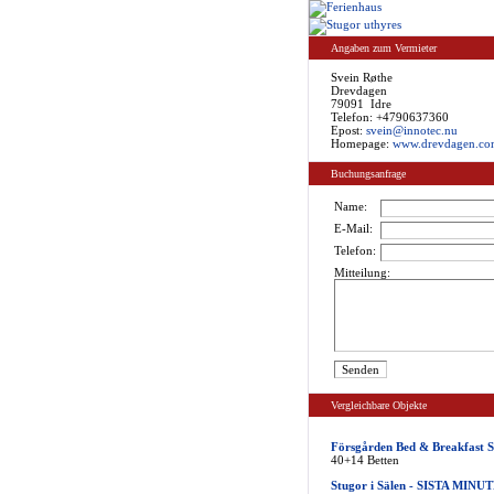
Angaben zum Vermieter
Svein Røthe
Drevdagen
79091 Idre
Telefon: +4790637360
Epost:
svein@innotec.nu
Homepage:
www.drevdagen.co
Buchungsanfrage
Name:
E-Mail:
Telefon:
Mitteilung:
Vergleichbare Objekte
Försgården Bed & Breakfast S
40+14 Betten
Stugor i Sälen - SISTA MINU