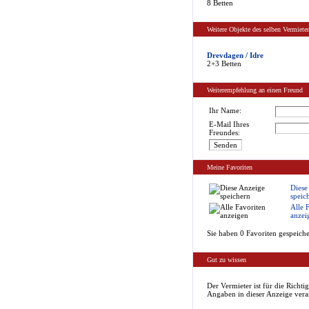
8 Betten
Weitere Objekte des selben Vermieter
Drevdagen / Idre
2+3 Betten
Weiterempfehlung an einen Freund
Ihr Name:
E-Mail Ihres
Freundes:
Meine Favoriten
Diese
speic
Alle 
anzei
Sie haben 0 Favoriten gespeiche
Gut zu wissen
Der Vermieter ist für die Richtig
Angaben in dieser Anzeige vera