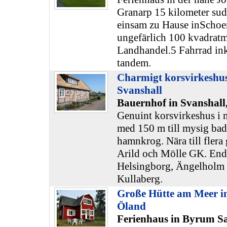
Granarp 15 kilometer sud
einsam zu Hause inSchoe
ungefärlich 100 kvadratme
Landhandel.5 Fahrrad inkl
tandem.
Charmigt korsvirkeshus
Svanshall
Bauernhof in Svanshall
Genuint korsvirkeshus i 
med 150 m till mysig badp
hamnkrog. Nära till flera 
Arild och Mölle GK. Enda
Helsingborg, Ängelholm s
Kullaberg.
Große Hütte am Meer i
Öland
Ferienhaus in Byrum S