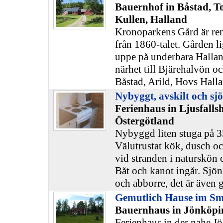
Bauernhof in Båstad, T
Kullen, Halland
Kronoparkens Gård är re
från 1860-talet. Gården li
uppe på underbara Halla
närhet till Bjärehalvön o
Båstad, Arild, Hovs Hallar
Nybyggt, avskilt och sj
Ferienhaus in Ljusfall
Östergötland
Nybyggd liten stuga på 
Välutrustat kök, dusch oc
vid stranden i naturskön 
Båt och kanot ingår. Sjö
och abborre, det är även 
Gemutlich Hause im S
Bauernhaus in Jönköpi
Ferienhaus in der nahe J