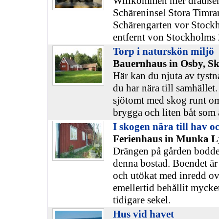
Willkommen hier draußen
Schäreninsel Stora Timra
Schärengarten vor Stockh
entfernt von Stockholms
Torp i naturskön miljö
Bauernhaus in Osby, S
Här kan du njuta av tyst
du har nära till samhället.
sjötomt med skog runt om
brygga och liten båt som ä
I skogen nära till hav oc
Ferienhaus in Munka L
Drängen på gården bodde
denna bostad. Boendet är
och utökat med inredd ov
emellertid behållit mycke
tidigare sekel.
Hus vid havet