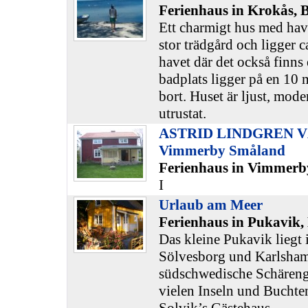
Ferienhaus in Krokås, 
Ett charmigt hus med havs
stor trädgård och ligger c
havet där det också finns 
badplats ligger på en 10
bort. Huset är ljust, moder
utrustat.
ASTRID LINDGREN VÄ
Vimmerby Småland
Ferienhaus in Vimmerb
I
Urlaub am Meer
Ferienhaus in Pukavik,
Das kleine Pukavik liegt
Sölvesborg und Karlsham
südschwedische Schäreng
vielen Inseln und Buchten