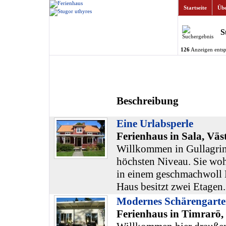
Startseite
Übe
S
126
Anzeigen entsp
Beschreibung
Eine Urlabsperle
Ferienhaus in Sala, Vä
Willkommen in Gullagrind
höchsten Niveau. Sie wo
in einem geschmachwoll 
Haus besitzt zwei Etagen.
Modernes Schärengart
Ferienhaus in Timrarö,