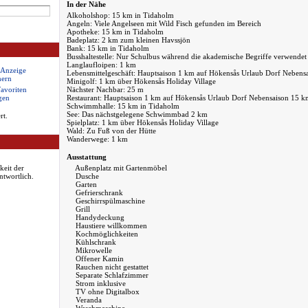
In der Nähe
Alkoholshop: 15 km in Tidaholm
Angeln: Viele Angelseen mit Wild Fisch gefunden im Bereich
Apotheke: 15 km in Tidaholm
Badeplatz: 2 km zum kleinen Havssjön
Bank: 15 km in Tidaholm
Busshaltestelle: Nur Schulbus während die akademische Begriffe verwendet
Langlaufloipen: 1 km
 Anzeige
Lebensmittelgeschäft: Hauptsaison 1 km auf Hökensås Urlaub Dorf Nebens
hern
Minigolf: 1 km über Hökensås Holiday Village
Favoriten
Nächster Nachbar: 25 m
gen
Restaurant: Hauptsaison 1 km auf Hökensås Urlaub Dorf Nebensaison 15 k
Schwimmhalle: 15 km in Tidaholm
See: Das nächstgelegene Schwimmbad 2 km
rt.
Spielplatz: 1 km über Hökensås Holiday Village
Wald: Zu Fuß von der Hütte
Wanderwege: 1 km
Ausstattung
keit der
Außenplatz mit Gartenmöbel
ntwortlich.
Dusche
Garten
Gefrierschrank
Geschirrspülmaschine
Grill
Handydeckung
Haustiere willkommen
Kochmöglichkeiten
Kühlschrank
Mikrowelle
Offener Kamin
Rauchen nicht gestattet
Separate Schlafzimmer
Strom inklusive
TV ohne Digitalbox
Veranda