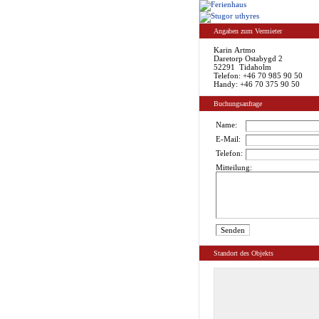
Angaben zum Vermieter
Karin Artmo
Daretorp Ostabygd 2
52291 Tidaholm
Telefon: +46 70 985 90 50
Handy: +46 70 375 90 50
Buchungsanfrage
Name:
E-Mail:
Telefon:
Mitteilung:
Standort des Objekts