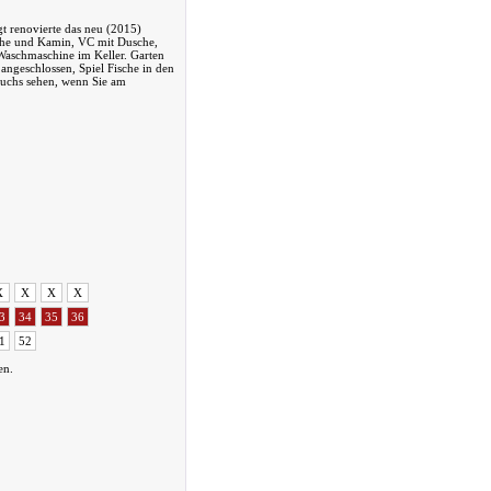
t renovierte das neu (2015)
che und Kamin, VC mit Dusche,
Waschmaschine im Keller. Garten
angeschlossen, Spiel Fische in den
Fuchs sehen, wenn Sie am
X
X
X
X
3
34
35
36
1
52
en.