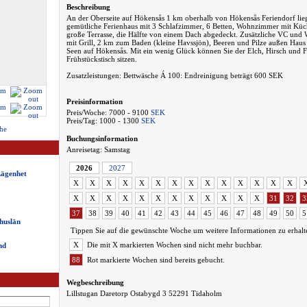
Beschreibung
An der Oberseite auf Hökensås 1 km oberhalb von Hökensås Feriendorf lieg
gemütliche Ferienhaus mit 3 Schlafzimmer, 6 Betten, Wohnzimmer mit Kü
große Terrasse, die Hälfte von einem Dach abgedeckt. Zusätzliche VC und 
mit Grill, 2 km zum Baden (kleine Havssjön), Beeren und Pilze außen Haus 
Seen auf Hökensås. Mit ein wenig Glück können Sie der Elch, Hirsch und 
Frühstückstisch sitzen.
Zusatzleistungen: Bettwäsche Á 100: Endreinigung beträgt 600 SEK
Preisinformation
Preis/Woche: 7000 - 9100
SEK
Preis/Tag: 1000 - 1300
SEK
he
Buchungsinformation
Anreisetag: Samstag
2026
2027
Lägenhet
X
X
X
X
X
X
X
X
X
X
X
X
X
X
X
X
X
X
X
X
X
X
X
X
X
X
31
32
3
37
38
39
40
41
42
43
44
45
46
47
48
49
50
5
huslän
Tippen Sie auf die gewünschte Woche um weitere Informationen zu erhalt
X
Die mit X markierten Wochen sind nicht mehr buchbar.
nd
88
Rot markierte Wochen sind bereits gebucht.
Wegbeschreibung
Lillstugan Daretorp Ostabygd 3 52291 Tidaholm