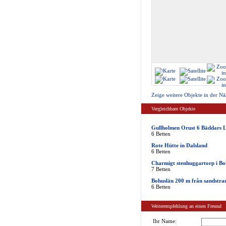
Zeige weitere Objekte in der Nä
Vergleichbare Objekte
Gullholmen Orust 6 Bäddars 
6 Betten
Rote Hütte in Dalsland
6 Betten
Charmigt stenhuggartorp i Bo
7 Betten
Bohuslän 200 m från sandstra
6 Betten
Weiterempfehlung an einen Freund
Ihr Name: