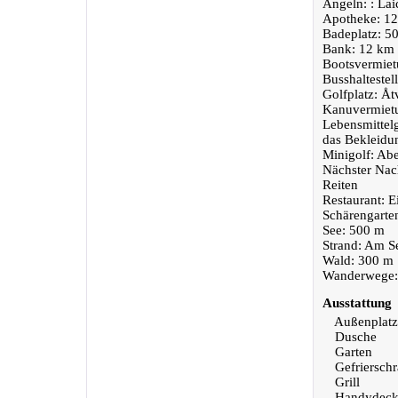
Angeln: : La
Apotheke: 12
Badeplatz: 5
Bank: 12 km 
Bootsvermiet
Busshaltestel
Golfplatz: Å
Kanuvermietu
Lebensmittel
das Bekleidu
Minigolf: Ab
Nächster Nac
Reiten
Restaurant: E
Schärengarte
See: 500 m
Strand: Am S
Wald: 300 m
Wanderwege: 
Ausstattung
Außenplatz
Dusche
Garten
Gefriersch
Grill
Handydeck