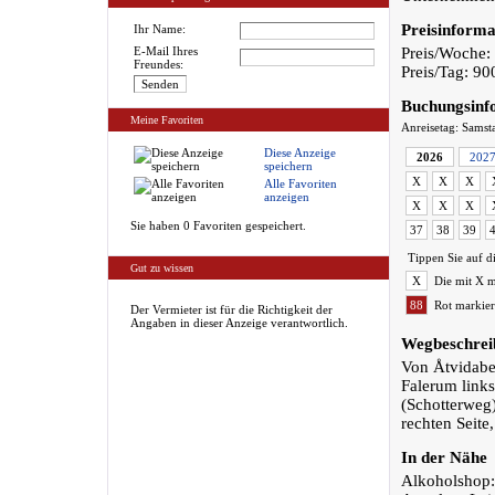
Preisinforma
Ihr Name:
E-Mail Ihres
Preis/Woche:
Freundes:
Preis/Tag: 9
Buchungsinf
Meine Favoriten
Anreisetag: Samst
Diese Anzeige
2026
202
speichern
X
X
X
Alle Favoriten
anzeigen
X
X
X
Sie haben 0 Favoriten gespeichert.
37
38
39
Tippen Sie auf d
Gut zu wissen
X
Die mit X m
88
Rot markier
Der Vermieter ist für die Richtigkeit der
Angaben in dieser Anzeige verantwortlich.
Wegbeschrei
Von Åtvidabe
Falerum link
(Schotterweg)
rechten Seite,
In der Nähe
Alkoholshop: