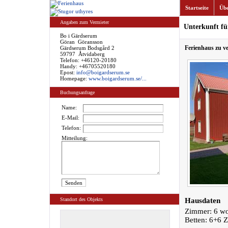
Startseite
Übe
Angaben zum Vermieter
Unterkunft fü
Bo i Gärdserum
Göran Göransson
Ferienhaus zu v
Gärdserum Bodsgård 2
59797 Åtvidaberg
Telefon: +46120-20180
Handy: +46705520180
Epost:
info@boigardserum.se
Homepage:
www.boigardserum.se/...
Buchungsanfrage
Name:
E-Mail:
Telefon:
Mitteilung:
Standort des Objekts
Hausdaten
Zimmer: 6 w
Betten: 6+6 Z