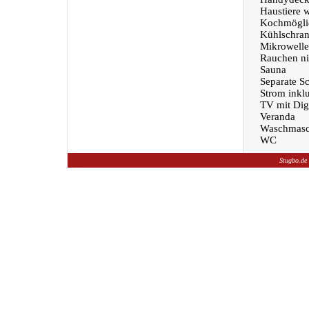
Haustiere 
Kochmöglic
Kühlschra
Mikrowelle
Rauchen nic
Sauna
Separate S
Strom inklu
TV mit Dig
Veranda
Waschmasc
WC
Stugbo.de