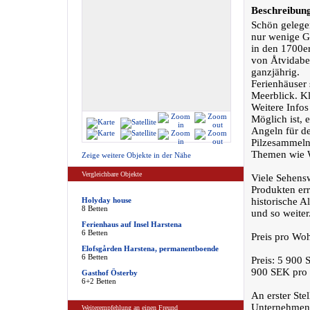
Beschreibun
Schön gelege
nur wenige G
in den 1700er
von Åtvidabe
ganzjährig.
Ferienhäuser 
Meerblick. K
Weitere Info
Möglich ist, 
Angeln für d
Pilzesammeln 
Themen wie 
Zeige weitere Objekte in der Nähe
Vergleichbare Objekte
Viele Sehensw
Produkten err
Holyday house
historische A
8 Betten
und so weiter
Ferienhaus auf Insel Harstena
6 Betten
Preis pro Wo
Elofsgården Harstena, permanentboende
6 Betten
Preis: 5 900
900 SEK pro 
Gasthof Österby
6+2 Betten
An erster Ste
Unternehmen 
Weiterempfehlung an einen Freund