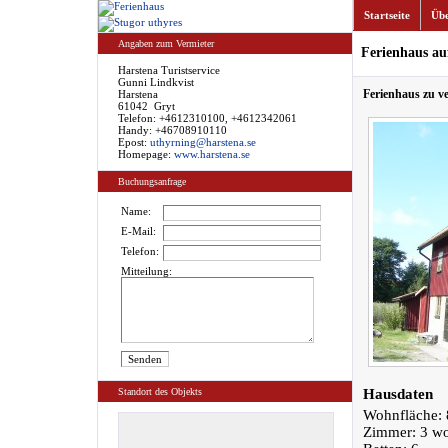
Startseite
Übe
Angaben zum Vermieter
Ferienhaus au
Harstena Turistservice
Gunni Lindkvist
Ferienhaus zu v
Harstena
61042 Gryt
Telefon: +4612310100, +4612342061
Handy: +46708910110
Epost:
uthyrning@harstena.se
Homepage:
www.harstena.se
Buchungsanfrage
Name:
E-Mail:
Telefon:
Mitteilung:
Standort des Objekts
Hausdaten
Wohnfläche: 
Zimmer: 3 w