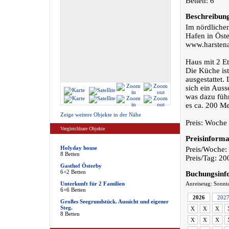
Betten: 6
Beschreibun
Im nördliche
Hafen in Öste
www.harstena
Haus mit 2 E
Die Küche ist
ausgestattet.
sich ein Auss
was dazu führ
es ca. 200 Me
Zeige weitere Objekte in der Nähe
Preis: Woche
Vergleichbare Objekte
Preisinforma
Holyday house
Preis/Woche:
8 Betten
Preis/Tag: 2
Gasthof Österby
6+2 Betten
Buchungsinf
Unterkunft für 2 Familien
Anreisetag: Sonnt
6+6 Betten
2026
202
Großes Seegrundstück. Aussicht und eigener
Steg.
X
X
X
8 Betten
X
X
X