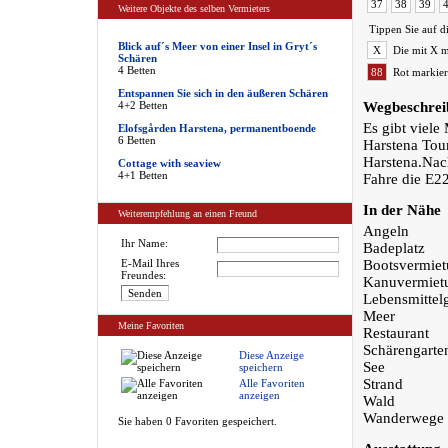
37
38
39
Weitere Objekte des selben Vermieters
Tippen Sie auf d
Blick auf´s Meer von einer Insel in Gryt´s
X
Die mit X m
Schären
4 Betten
88
Rot markier
Entspannen Sie sich in den äußeren Schären
4+2 Betten
Wegbeschrei
Es gibt viel
Elofsgården Harstena, permanentboende
6 Betten
Harstena Tou
Harstena.Nac
Cottage with seaview
4+1 Betten
Fahre die E2
In der Nähe
Weiterempfehlung an einen Freund
Angeln
Ihr Name:
Badeplatz
E-Mail Ihres
Bootsvermie
Freundes:
Kanuvermiet
Lebensmittel
Meer
Meine Favoriten
Restaurant
Schärengarte
Diese Anzeige
See
speichern
Strand
Alle Favoriten
anzeigen
Wald
Wanderwege
Sie haben 0 Favoriten gespeichert.