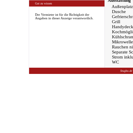
Ausstattung
Gut zu wissen
Außenplatz
Dusche
Der Vermieter ist für die Richtigkeit der
Gefriersch
Angaben in dieser Anzeige verantwortlich.
Grill
Handydeck
Kochmöglic
Kühlschra
Mikrowelle
Rauchen nic
Separate S
Strom inklu
WC
Stugbo.de