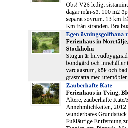
Obs! V26 ledig, sistaminu
dagar mån-sö. 100 m2 öp
separat sovrum. 13 km frå
Km från stranden. Bra bus
Egen övningsgolfbana 
Ferienhaus in Norrtälje,
Stockholm
Stugan är huvudbyggnad p
bondgård och innehåller 
vardagsrum, kök och badr
gräsmatta med utemöbler o
Zauberhafte Kate
Ferienhaus in Tving, Bl
Ältere, zauberhafte Kate
Annehmlichkeiten, 2012 r
wunderbares Grundstück 
Fußläufige Entfernung zu