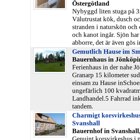
Östergötland
Nybyggd liten stuga på 
Välutrustat kök, dusch oc
stranden i naturskön och 
och kanot ingår. Sjön ha
abborre, det är även gös i
Gemutlich Hause im S
Bauernhaus in Jönköpi
Ferienhaus in der nahe J
Granarp 15 kilometer sud
einsam zu Hause inSchoe
ungefärlich 100 kvadratme
Landhandel.5 Fahrrad inkl
tandem.
Charmigt korsvirkeshus
Svanshall
Bauernhof in Svanshall
Genuint korsvirkeshus i 