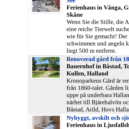
See
Ferienhaus in Vånga, G
Skåne
Wenn Sie die Stille, die
eine reiche Tierwelt suche
wie für Sie gemacht! Der
schwimmen und angeln kan
liegt 500 m entfernt.
Renoverad gård från 18
Bauernhof in Båstad, T
Kullen, Halland
Kronoparkens Gård är re
från 1860-talet. Gården li
uppe på underbara Halla
närhet till Bjärehalvön o
Båstad, Arild, Hovs Hallar
Nybyggt, avskilt och sj
Ferienhaus in Ljusfall