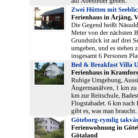
auf Abenteuer gehen.
Zwei Hütten mit Seebli
Ferienhaus in Årjäng,
Die Gegend heißt Näsudd
Meter von der nächsten 
Grundstück ist auf drei S
umgeben, und es stehen z
insgesamt 6 Personen Plat
Bed & Breakfast Villa U
Ferienhaus in Kramfors
Ruhige Umgebung, Aussic
Ångermanälven, 1 km zu 
km zur Reitschule, Badest
Flogstabadet. 6 km nach
gibt es, was man braucht.
Göteborg-rymlig takvåni
Ferienwohnung in Göte
Götaland