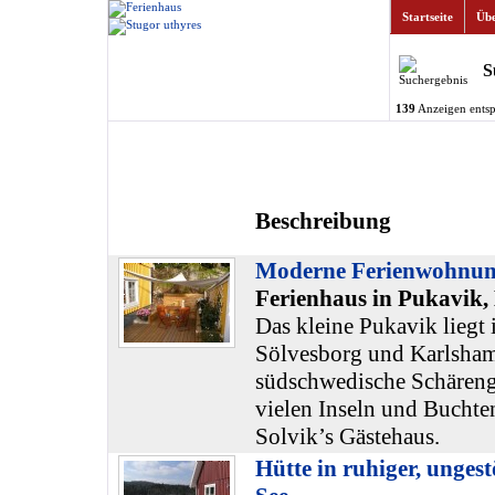
Startseite
Übe
S
139
Anzeigen entsp
Beschreibung
Moderne Ferienwohnu
Ferienhaus in Pukavik,
Das kleine Pukavik liegt
Sölvesborg und Karlsham
südschwedische Schäreng
vielen Inseln und Buchten
Solvik’s Gästehaus.
Hütte in ruhiger, unges