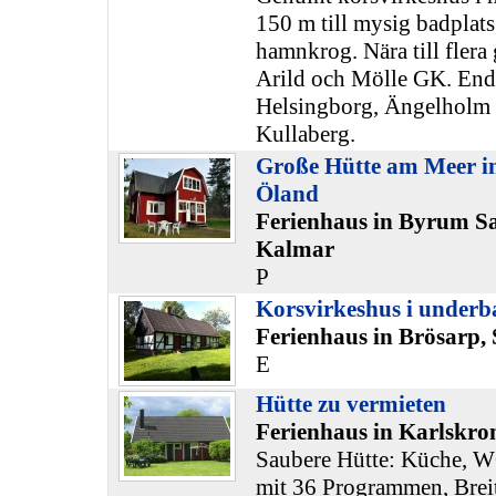
150 m till mysig badplats
hamnkrog. Nära till flera 
Arild och Mölle GK. Enda
Helsingborg, Ängelholm s
Kullaberg.
Große Hütte am Meer i
Öland
Ferienhaus in Byrum S
Kalmar
P
Korsvirkeshus i underb
Ferienhaus in Brösarp,
E
Hütte zu vermieten
Ferienhaus in Karlskro
Saubere Hütte: Küche, W
mit 36 Programmen, Brei