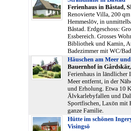
Ferienhaus in Båstad, 
Renovierte Villa, 200 qm
Hemmeslöv, in unmittelba
Båstad. Erdgeschoss: Gr
Essbereich. Grosses Woh
Bibliothek und Kamin, A
Badezimmer mit WC/Bad
Häuschen am Meer und
Bauernhof in Gårdskär,
Ferienhaus in ländlicher 
Meer entfernt, in der N
und Erholung. Etwa 10 K
Älvkarlebyfallen und Dal
Sportfischen, Laxön mit E
ganze Familie.
Hütte im schönen Inge
Visingsö