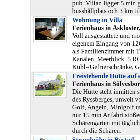
pub. Villan ligger 5 min 
busshållplats och 3 km til
Wohnung in Villa
Ferienhaus in Åskloster
Voll ausgestattete und m
eigenem Eingang von 12
als Familienzimmer mit T
Kanälen, Meerblick. 5 R
Kühl-/Gefrierschränke, Ge
Freistehende Hütte auf 
Ferienhaus in Sölvesbor
Die Hütte steht inmitten
des Ryssberges, unweit v
Golf, Angeln, Minigolf 
nur 15 min Anfahrt stoße
Schärengarten mit täglic
durch die Schären.
Strandnähe in Båstad