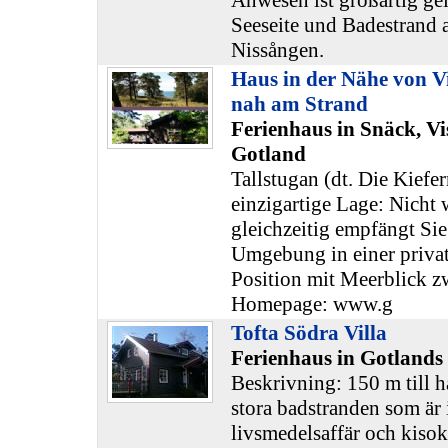
Anwesen ist großartig gel
Seeseite und Badestrand 
Nissången.
Haus in der Nähe von Vi
nah am Strand
Ferienhaus in Snäck, Vi
Gotland
Tallstugan (dt. Die Kiefer
einzigartige Lage: Nicht 
gleichzeitig empfängt Sie
Umgebung in einer priva
Position mit Meerblick z
Homepage: www.g
Tofta Södra Villa
Ferienhaus in Gotlands
Beskrivning: 150 m till h
stora badstranden som är i
livsmedelsaffär och kisok-