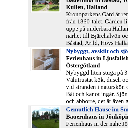
Bauernhof in Båstad, T
Kullen, Halland
Kronoparkens Gård är re
från 1860-talet. Gården li
uppe på underbara Halla
närhet till Bjärehalvön o
Båstad, Arild, Hovs Hallar
Nybyggt, avskilt och sj
Ferienhaus in Ljusfall
Östergötland
Nybyggd liten stuga på 
Välutrustat kök, dusch oc
vid stranden i naturskön 
Båt och kanot ingår. Sjö
och abborre, det är även 
Gemutlich Hause im S
Bauernhaus in Jönköpi
Ferienhaus in der nahe J