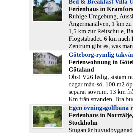
Bed & Breakfast Villa U
Ferienhaus in Kramfors
Ruhige Umgebung, Aussic
Ångermanälven, 1 km zu 
1,5 km zur Reitschule, Ba
Flogstabadet. 6 km nach 
Zentrum gibt es, was man
Göteborg-rymlig takvåni
Ferienwohnung in Göte
Götaland
Obs! V26 ledig, sistaminu
dagar mån-sö. 100 m2 öp
separat sovrum. 13 km frå
Km från stranden. Bra bus
Egen övningsgolfbana 
Ferienhaus in Norrtälje,
Stockholm
Stugan är huvudbyggnad p