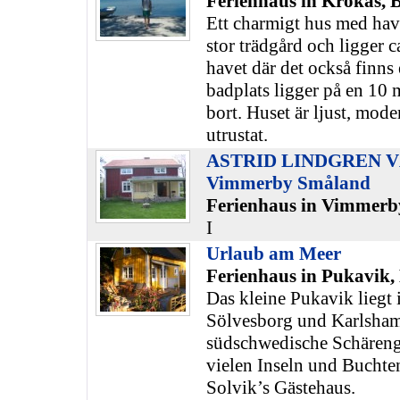
Ferienhaus in Krokås, 
Ett charmigt hus med havs
stor trädgård och ligger c
havet där det också finns 
badplats ligger på en 10
bort. Huset är ljust, moder
utrustat.
ASTRID LINDGREN VÄ
Vimmerby Småland
Ferienhaus in Vimmerb
I
Urlaub am Meer
Ferienhaus in Pukavik,
Das kleine Pukavik liegt
Sölvesborg und Karlsham
südschwedische Schäreng
vielen Inseln und Buchten
Solvik’s Gästehaus.