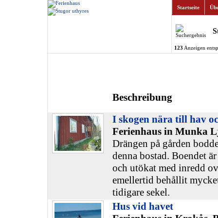
Startseite
Übe
S
123
Anzeigen entsp
Beschreibung
I skogen nära till hav oc
Ferienhaus in Munka L
Drängen på gården bodde
denna bostad. Boendet är
och utökat med inredd ov
emellertid behållit mycke
tidigare sekel.
Hus vid havet