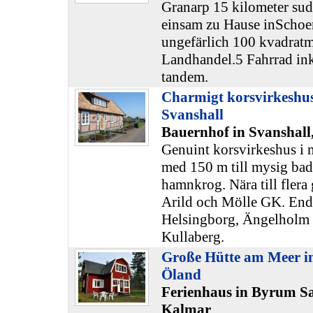
Granarp 15 kilometer sud
einsam zu Hause inSchoe
ungefärlich 100 kvadratme
Landhandel.5 Fahrrad inkl
tandem.
Charmigt korsvirkeshus
Svanshall
Bauernhof in Svanshall
Genuint korsvirkeshus i 
med 150 m till mysig badp
hamnkrog. Nära till flera 
Arild och Mölle GK. Enda
Helsingborg, Ängelholm s
Kullaberg.
Große Hütte am Meer i
Öland
Ferienhaus in Byrum S
Kalmar