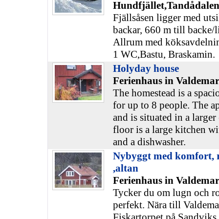
Hundfjället,Tandådalen
Fjällsåsen ligger med uts
backar, 660 m till backe/
Allrum med köksavdelnin
1 WC,Bastu, Braskamin.
Holyday house
Ferienhaus in Valdemar
The homestead is a spaci
for up to 8 people. The a
and is situated in a large
floor is a large kitchen wi
and a dishwasher.
Nybyggt med komfort, ro
,altan
Ferienhaus in Valdemar
Tycker du om lugn och ro
perfekt. Nära till Valdem
Fiskartorpet på Sandviks