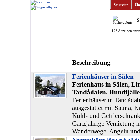
Startseite
Übe
S
123
Anzeigen entsp
Beschreibung
Ferienhäuser in Sälen
Ferienhaus in Sälen, Li
Tandådalen, Hundfjälle
Ferienhäuser in Tandådal
ausgestattet mit Sauna, 
Kühl- und Gefrierschrank
Ganzjährige Vemietung m
Wanderwege, Angeln und