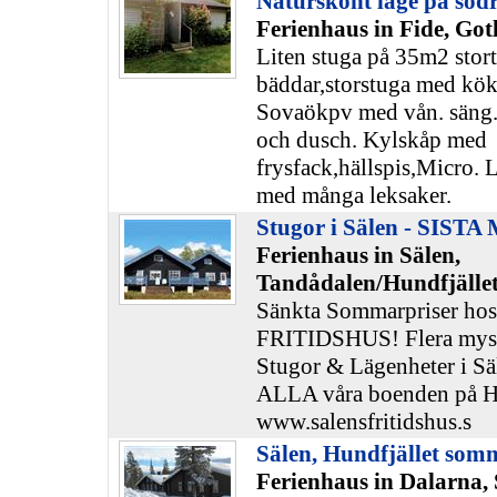
Naturskönt läge på söd
Ferienhaus in Fide, Got
Liten stuga på 35m2 stor
bäddar,storstuga med kök
Sovaökpv med vån. säng.
och dusch. Kylskåp med
frysfack,hällspis,Micro. 
med många leksaker.
Stugor i Sälen - SIST
Ferienhaus in Sälen,
Tandådalen/Hundfjället
Sänkta Sommarpriser h
FRITIDSHUS! Flera mysi
Stugor & Lägenheter i Sä
ALLA våra boenden på H
www.salensfritidshus.s
Sälen, Hundfjället som
Ferienhaus in Dalarna, 