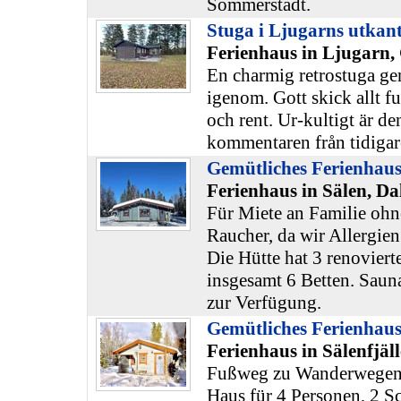
Sommerstadt.
Stuga i Ljugarns utkan
Ferienhaus in Ljugarn,
En charmig retrostuga gen
igenom. Gott skick allt fu
och rent. Ur-kultigt är 
kommentaren från tidigar
Gemütliches Ferienha
Ferienhaus in Sälen, Da
Für Miete an Familie ohn
Raucher, da wir Allergien
Die Hütte hat 3 renoviert
insgesamt 6 Betten. Sau
zur Verfügung.
Gemütliches Ferienhaus
Ferienhaus in Sälenfjäl
Fußweg zu Wanderwegen 
Haus für 4 Personen, 2 S