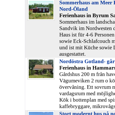
Sommerhaus am Meer 
Nord-Öland
Ferienhaus in Byrum S
Sommerhaus im landscha
Sandvik im Nordwesten d
Haus ist für 4-6 Personen
sowie Eck-Schlafcouch mi
und ist mit Küche sowi
ausgestattet.
Nordöstra Gotland- gå
Ferienhaus in Hammars
Gårdshus 200 m från have
Vägumeviken 2 rum o kök
övervåning. Ett sovrum 
vardagsrum med möjlighet 
Kök i bottenplan med spis
kaffebryggare, mikrovåg
Stort modernt hus på n