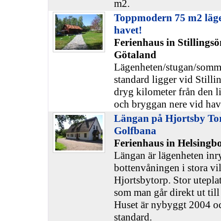
m2.
Toppmodern 75 m2 lägen
havet!
Ferienhaus in Stillings
Götaland
Lägenheten/stugan/somma
standard ligger vid Stilli
dryg kilometer från den li
och bryggan nere vid hav
Längan på Hjortsby Tor
Golfbana
Ferienhaus in Helsingb
Längan är lägenheten in
bottenvåningen i stora vi
Hjortsbytorp. Stor utepla
som man går direkt ut til
Huset är nybyggt 2004 oc
standard.