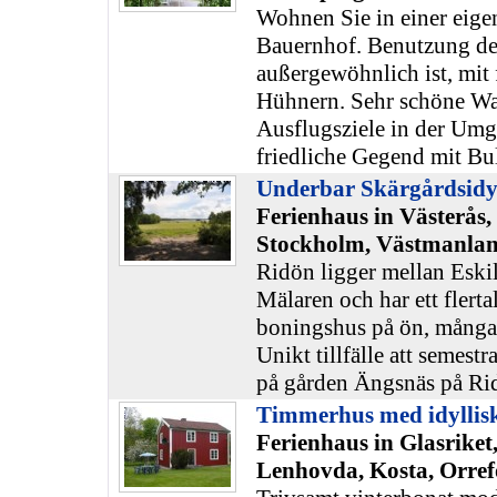
Wohnen Sie in einer eige
Bauernhof. Benutzung des
außergewöhnlich ist, mit 
Hühnern. Sehr schöne W
Ausflugsziele in der Um
friedliche Gegend mit Bu
Underbar Skärgårdsidyl
Ferienhaus in Västerås,
Stockholm, Västmanla
Ridön ligger mellan Eskil
Mälaren och har ett flerta
boningshus på ön, många
Unikt tillfälle att semestr
på gården Ängsnäs på Ri
Timmerhus med idylliskt
Ferienhaus in Glasriket
Lenhovda, Kosta, Orref