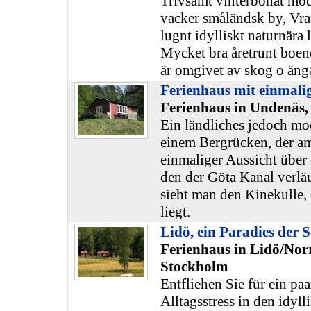
Trivsamt vinterbonat mod
vacker småländsk by, Vra
lugnt idylliskt naturnära l
Mycket bra åretrunt boen
är omgivet av skog o ängar
Ferienhaus mit einmalig
Ferienhaus in Undenäs,
Ein ländliches jedoch mo
einem Bergrücken, der am
einmaliger Aussicht über
den der Göta Kanal verläu
sieht man den Kinekulle, 
liegt.
Lidö, ein Paradies der 
Ferienhaus in Lidö/Norr
Stockholm
Entfliehen Sie für ein pa
Alltagsstress in den idyl