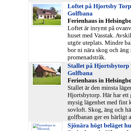
Loftet på Hjortsby Torp
Golfbana
Ferienhaus in Helsingb
Loftet är inrymt på ovanv
huset med Vasstak. Avskil
utgör uteplats. Mindre ba
bor ni nära skog och äng 
promenadstråk.
Stallet på Hjortsbytorp
Golfbana
Ferienhaus in Helsingb
Stallet är den minsta läg
Hjortsbytorp. Här har ett 
mysig lägenhet med fint 
sovloft. Skog, äng och här
golfbanan ger en härligt 
Sjönära högt beläget h