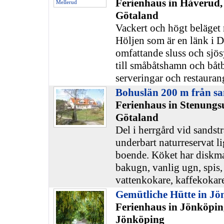
Ferienhaus in Håverud,
Götaland
Vackert och högt beläget 
Höljen som är en länk i D
omfattande sluss och sjö
till småbåtshamn och båtb
serveringar och restauran
Bohuslän 200 m från s
Ferienhaus in Stenungs
Götaland
Del i herrgård vid sandst
underbart naturreservat li
boende. Köket har diskm
bakugn, vanlig ugn, spis, 
vattenkokare, kaffekokar
Gemütliche Hütte in J
Ferienhaus in Jönköpi
Jönköping