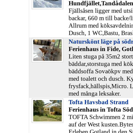
Hundfjället,Tandådalen
Fjällsåsen ligger med uts
backar, 660 m till backe/
Allrum med köksavdelnin
Dusch, 1 WC,Bastu, Bras
Naturskönt läge på söd
Ferienhaus in Fide, Got
Liten stuga på 35m2 stor
bäddar,storstuga med kök
bäddsoffa Sovaökpv med
med toalett och dusch. K
frysfack,hällspis,Micro. 
med många leksaker.
Tofta Havsbad Strand
Ferienhaus in Tofta Sö
TOFTA Schwimmen 2 mil 
auf der West kusten.Byte
Erleben Gotland in den S