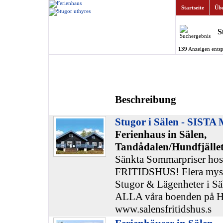
Startseite
Übe
S
139
Anzeigen entsp
Beschreibung
Stugor i Sälen - SIST
Ferienhaus in Sälen,
Tandådalen/Hundfjället
Sänkta Sommarpriser h
FRITIDSHUS! Flera mysi
Stugor & Lägenheter i Sä
ALLA våra boenden på H
www.salensfritidshus.s