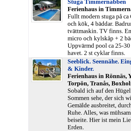
Stuga Timmernabben
Ferienhaus in Timmern
Fullt modern stuga på c
och kök, 4 bäddar. Badr
tvättmaskin. TV finns. E
micro och kylskåp + 2 bä
Uppvärmd pool ca 25-30 g
havet. 2 st cyklar finns.
Seeblick. Seennähe. Ei
& Kinder.
Ferienhaus in Rönnäs, 
Torpön, Tranås, Boxhol
Sobald ich auf den Hüge
Sommen sehe, der sich wi
Gemälde ausbreitet, durc
Ruhe. Alles, was mühsam i
beiseite. Hier ist mein Li
Erden.