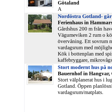
Götaland
A
Nordöstra Gotland- gå
Ferienhaus in Hammars
Gårdshus 200 m från have
Vägumeviken 2 rum o kök
övervåning. Ett sovrum 
vardagsrum med möjlighet 
Kök i bottenplan med spis
kaffebryggare, mikrovåg
Stort modernt hus på n
Bauernhof in Hangvar,
Stort välplanerat hus i l
Gotland. Öppen planlösn
vardagsrum/matplats.