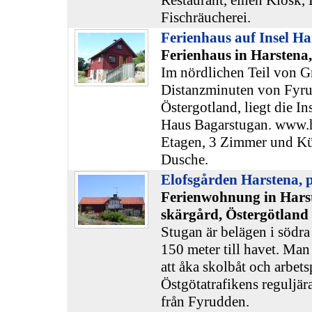
Restaurant, einen Kiosk, 
Fischräucherei.
Ferienhaus auf Insel Ha
Ferienhaus in Harstena
Im nördlichen Teil von G
Distanzminuten von Fyru
Östergotland, liegt die In
Haus Bagarstugan. www.h
Etagen, 3 Zimmer und Küc
Dusche.
Elofsgården Harstena,
Ferienwohnung in Harst
skärgård, Östergötland
Stugan är belägen i södr
150 meter till havet. Man
att åka skolbåt och arbet
Östgötatrafikens reguljära
från Fyrudden.