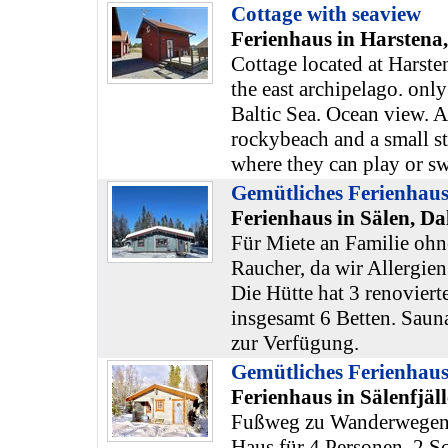
Cottage with seaview
Ferienhaus in Harstena
Cottage located at Harsten
the east archipelago. onl
Baltic Sea. Ocean view. 
rockybeach and a small s
where they can play or s
Gemütliches Ferienha
Ferienhaus in Sälen, Da
Für Miete an Familie ohn
Raucher, da wir Allergien
Die Hütte hat 3 renoviert
insgesamt 6 Betten. Sau
zur Verfügung.
Gemütliches Ferienhaus
Ferienhaus in Sälenfjäl
Fußweg zu Wanderwegen 
Haus für 4 Personen, 2 S