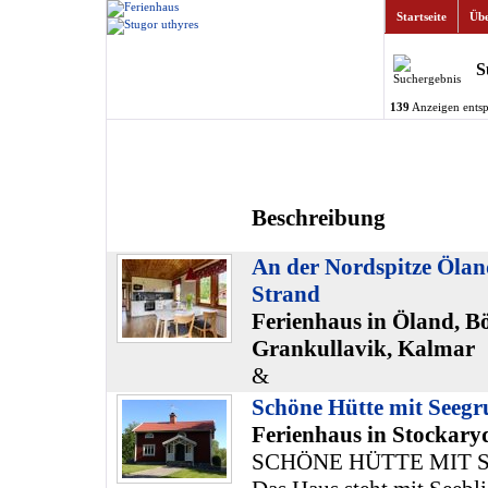
Startseite
Übe
S
139
Anzeigen entsp
Beschreibung
An der Nordspitze Ölan
Strand
Ferienhaus in Öland, B
Grankullavik, Kalmar
&
Schöne Hütte mit Seegr
Ferienhaus in Stockary
SCHÖNE HÜTTE MIT