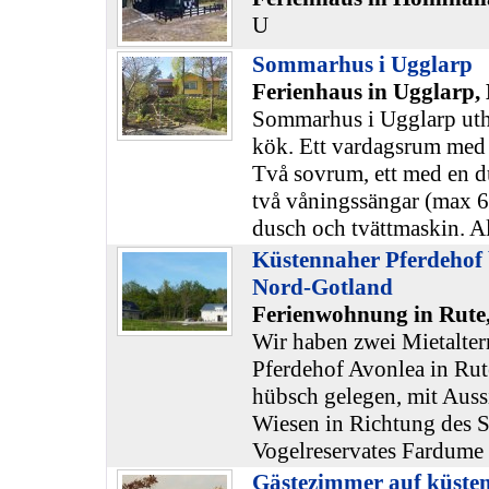
U
Sommarhus i Ugglarp
Ferienhaus in Ugglarp,
Sommarhus i Ugglarp uthyr
kök. Ett vardagsrum med 
Två sovrum, ett med en d
två våningssängar (max 6 
dusch och tvättmaskin. Al
Küstennaher Pferdehof
Nord-Gotland
Ferienwohnung in Rute
Wir haben zwei Mietalter
Pferdehof Avonlea in Rut
hübsch gelegen, mit Auss
Wiesen in Richtung des 
Vogelreservates Fardume 
Gästezimmer auf küste