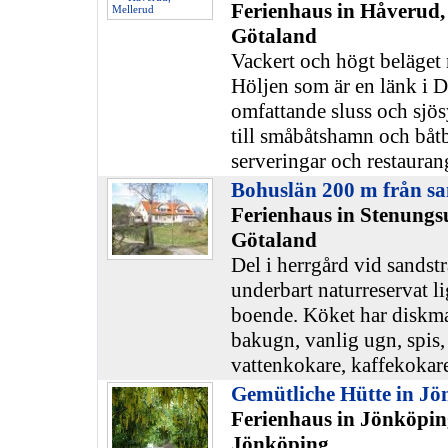
Ferienhaus in Håverud,
Götaland
Vackert och högt beläget 
Höljen som är en länk i D
omfattande sluss och sjö
till småbåtshamn och båtb
serveringar och restauran
Bohuslän 200 m från s
Ferienhaus in Stenungs
Götaland
Del i herrgård vid sandst
underbart naturreservat li
boende. Köket har diskm
bakugn, vanlig ugn, spis, 
vattenkokare, kaffekokar
Gemütliche Hütte in J
Ferienhaus in Jönköpi
Jönköping