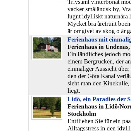
Trivsamt vinterbonat mod
vacker småländsk by, Vra
lugnt idylliskt naturnära l
Mycket bra åretrunt boen
är omgivet av skog o ängar
Ferienhaus mit einmalig
Ferienhaus in Undenäs,
Ein ländliches jedoch mo
einem Bergrücken, der am
einmaliger Aussicht über
den der Göta Kanal verläu
sieht man den Kinekulle, 
liegt.
Lidö, ein Paradies der 
Ferienhaus in Lidö/Norr
Stockholm
Entfliehen Sie für ein pa
Alltagsstress in den idyl