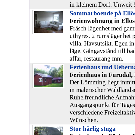
in kleinem Dorf. Unweit 
Sommarboende på Ellös
Ferienwohnung in Ellös
Fräsch lägenhet med ga
uthyres. 2 rumslägenhet p
villa. Havsutsikt. Egen in
läge. Gångavstånd till ba
affär, restaurang mm.
Ferienhaus und Uebern
Ferienhaus in Furudal,
Der Lömming liegt inmitt
in malerischer Waldlandsc
Ruhe,freundliche Aufnah
Ausgangspunkt für Tages
verschiedene Freizeitakti
Wünschen.
Stor härlig stuga