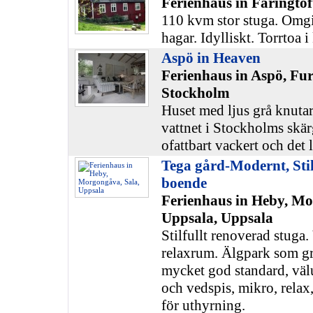
Ferienhaus in Färingtof
110 kvm stor stuga. Omg
hagar. Idylliskt. Torrtoa i
Aspö in Heaven
Ferienhaus in Aspö, Fu
Stockholm
Huset med ljus grå knutar
vattnet i Stockholms skärg
ofattbart vackert och det l
Tega gård-Modernt, Stil
boende
Ferienhaus in Heby, Mo
Uppsala, Uppsala
Stilfullt renoverad stuga.
relaxrum. Älgpark som gr
mycket god standard, väl
och vedspis, mikro, relax,
för uthyrning.