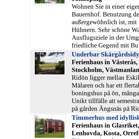
Wohnen Sie in einer eige
Bauernhof. Benutzung des
außergewöhnlich ist, mit 
Hühnern. Sehr schöne W
Ausflugsziele in der Um
friedliche Gegend mit Bu
Underbar Skärgårdsidyl
Ferienhaus in Västerås,
Stockholm, Västmanla
Ridön ligger mellan Eskil
Mälaren och har ett flerta
boningshus på ön, många
Unikt tillfälle att semestr
på gården Ängsnäs på Ri
Timmerhus med idylliskt
Ferienhaus in Glasriket
Lenhovda, Kosta, Orref