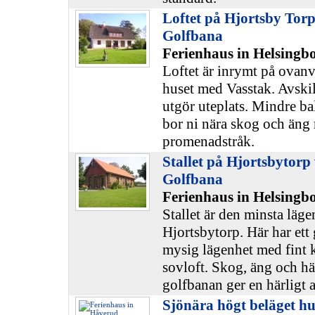
Loftet på Hjortsby Torp
Golfbana
Ferienhaus in Helsingb
Loftet är inrymt på ovanv
huset med Vasstak. Avskil
utgör uteplats. Mindre ba
bor ni nära skog och äng 
promenadstråk.
Stallet på Hjortsbytorp
Golfbana
Ferienhaus in Helsingb
Stallet är den minsta läg
Hjortsbytorp. Här har ett 
mysig lägenhet med fint 
sovloft. Skog, äng och här
golfbanan ger en härligt 
Sjönära högt beläget h