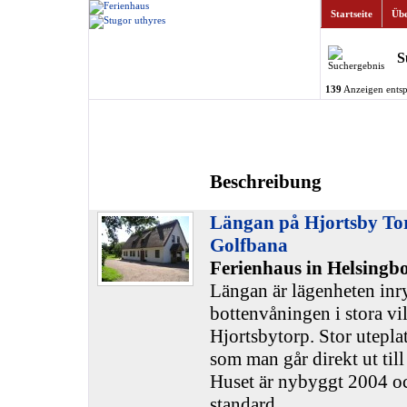
Startseite
Übe
S
139
Anzeigen entsp
Beschreibung
Längan på Hjortsby Tor
Golfbana
Ferienhaus in Helsingb
Längan är lägenheten in
bottenvåningen i stora vi
Hjortsbytorp. Stor utepla
som man går direkt ut til
Huset är nybyggt 2004 oc
standard.