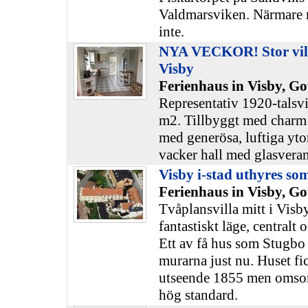
Valdmarsviken. Närmare
inte.
NYA VECKOR! Stor villa 
Visby
Ferienhaus in Visby, Go
Representativ 1920-talsvi
m2. Tillbyggt med charm 
med generösa, luftiga yto
vacker hall med glasvera
Visby i-stad uthyres s
Ferienhaus in Visby, Go
Tvåplansvilla mitt i Visby
fantastiskt läge, centralt
Ett av få hus som Stugbo 
murarna just nu. Huset fi
utseende 1855 men omsorgs
hög standard.