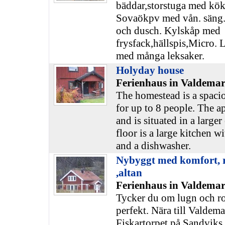
bäddar,storstuga med kök
Sovaökpv med vån. säng.
och dusch. Kylskåp med
frysfack,hällspis,Micro. 
med många leksaker.
Holyday house
Ferienhaus in Valdemar
The homestead is a spaci
for up to 8 people. The a
and is situated in a large
floor is a large kitchen wi
and a dishwasher.
Nybyggt med komfort, ro
,altan
Ferienhaus in Valdemar
Tycker du om lugn och ro
perfekt. Nära till Valdem
Fiskartorpet på Sandviks