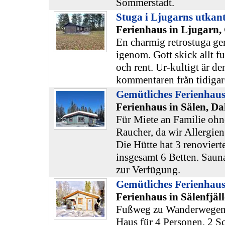
Sommerstadt.
Stuga i Ljugarns utkan
Ferienhaus in Ljugarn,
En charmig retrostuga gen
igenom. Gott skick allt fu
och rent. Ur-kultigt är 
kommentaren från tidigar
Gemütliches Ferienha
Ferienhaus in Sälen, Da
Für Miete an Familie ohn
Raucher, da wir Allergien
Die Hütte hat 3 renoviert
insgesamt 6 Betten. Sau
zur Verfügung.
Gemütliches Ferienhaus
Ferienhaus in Sälenfjäl
Fußweg zu Wanderwegen 
Haus für 4 Personen, 2 S