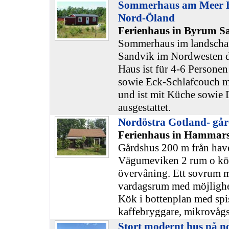
Sommerhaus am Meer 
Nord-Öland
Ferienhaus in Byrum S
Sommerhaus im landscha
Sandvik im Nordwesten d
Haus ist für 4-6 Personen
sowie Eck-Schlafcouch mi
und ist mit Küche sowi
ausgestattet.
Nordöstra Gotland- gå
Ferienhaus in Hammars
Gårdshus 200 m från have
Vägumeviken 2 rum o kök
övervåning. Ett sovrum 
vardagsrum med möjlighet 
Kök i bottenplan med spis
kaffebryggare, mikrovåg
Stort modernt hus på n