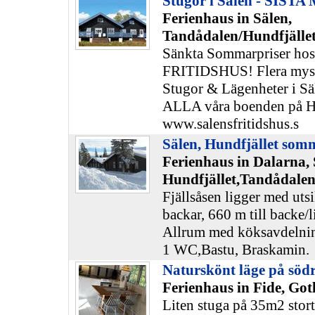
Stugor i Sälen - SIST
Ferienhaus in Sälen,
Tandådalen/Hundfjället
Sänkta Sommarpriser h
FRITIDSHUS! Flera mysi
Stugor & Lägenheter i Sä
ALLA våra boenden på H
www.salensfritidshus.s
Sälen, Hundfjället som
Ferienhaus in Dalarna, 
Hundfjället,Tandådalen
Fjällsåsen ligger med uts
backar, 660 m till backe/
Allrum med köksavdelnin
1 WC,Bastu, Braskamin.
Naturskönt läge på söd
Ferienhaus in Fide, Got
Liten stuga på 35m2 stor